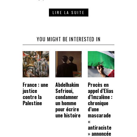
LIRE LA SUITE
YOU MIGHT BE INTERESTED IN
France : une
Abdelhakim
Procès en
justice
Sefrioui,
appel d’Elias
contre la
condamner
d’Imzalène :
Palestine
un homme
chronique
pour écrire
d’une
une histoire
mascarade
«
antiraciste
» annoncée