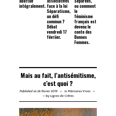
abattue
associatives
Séparées,
intégralement.
face à la loi
ou comment
Séparatisme,
le
un défi
féminisme
commun ?
français est
Débat
devenu le
vendredi 17
conte des
févriier.
Bonnes
Femmes.
Mais au fait, l’antisémitisme,
c’est quoi ?
Published on 26 février 2019
in
Mémoires Vives
—
by
Lignes de Crêtes