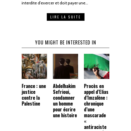
interdite d’exercer et doit payer une…
LIRE LA SUITE
YOU MIGHT BE INTERESTED IN
France : une
Abdelhakim
Procès en
justice
Sefrioui,
appel d’Elias
contre la
condamner
d’Imzalène :
Palestine
un homme
chronique
pour écrire
d’une
une histoire
mascarade
«
antiraciste