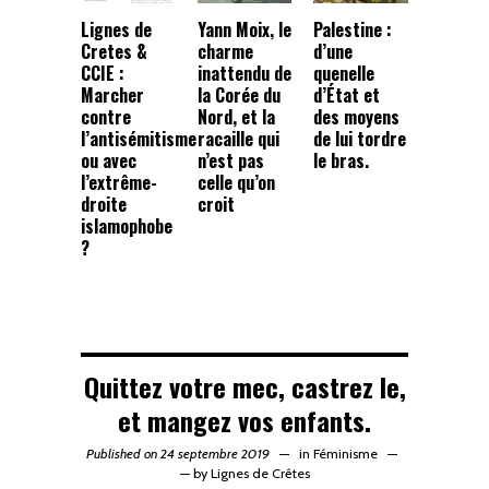
Lignes de
Yann Moix, le
Palestine :
Cretes &
charme
d’une
CCIE :
inattendu de
quenelle
Marcher
la Corée du
d’État et
contre
Nord, et la
des moyens
l’antisémitisme
racaille qui
de lui tordre
ou avec
n’est pas
le bras.
l’extrême-
celle qu’on
droite
croit
islamophobe
?
Quittez votre mec, castrez le,
et mangez vos enfants.
Published on 24 septembre 2019
in
Féminisme
—
by
Lignes de Crêtes