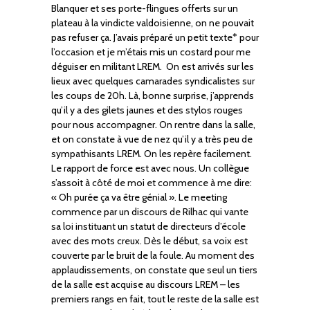
Blanquer et ses porte-flingues offerts sur un
plateau à la vindicte valdoisienne, on ne pouvait
pas refuser ça. J’avais préparé un petit texte* pour
l’occasion et je m’étais mis un costard pour me
déguiser en militant LREM. On est arrivés sur les
lieux avec quelques camarades syndicalistes sur
les coups de 20h. Là, bonne surprise, j’apprends
qu’il y a des gilets jaunes et des stylos rouges
pour nous accompagner. On rentre dans la salle,
et on constate à vue de nez qu’il y a très peu de
sympathisants LREM. On les repère facilement.
Le rapport de force est avec nous. Un collègue
s’assoit à côté de moi et commence à me dire:
« Oh purée ça va être génial ». Le meeting
commence par un discours de Rilhac qui vante
sa loi instituant un statut de directeurs d’école
avec des mots creux. Dès le début, sa voix est
couverte par le bruit de la foule. Au moment des
applaudissements, on constate que seul un tiers
de la salle est acquise au discours LREM – les
premiers rangs en fait, tout le reste de la salle est