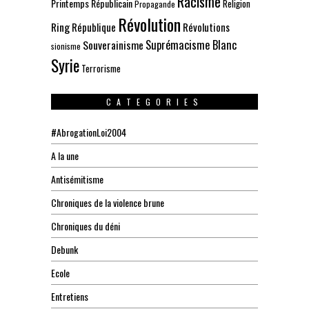
Racisme
Printemps Républicain
Religion
Propagande
Révolution
Ring
République
Révolutions
Suprémacisme Blanc
Souverainisme
sionisme
Syrie
Terrorisme
CATEGORIES
#AbrogationLoi2004
A la une
Antisémitisme
Chroniques de la violence brune
Chroniques du déni
Debunk
Ecole
Entretiens