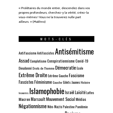
« Prolétaires du monde entier, descendez dans vos
propres profondeurs, cherchez-y la vérité, créez-la
vous-mêmes ! Vous ne la trouverez nulle part
ailleurs. » (Makhno)
MOTS-CLÉS
Antisémitisme
Antifascisme
Antifascistes
Assad
Conspirationnisme
Covid-19
Complotisme
Démocratie
Dieudonné
Ecole
Droits de l'homme
Extrême Droite
Fascisme
Extrême Gauche
Fascistes
Féminisme
Gilets Jaunes
Gauche
Histoire
Islamophobie
Israël
Laïcité
Luttes
Insoumis
Marsault
Mouvement Social
Macron
Médias
Négationnisme
Néo-Nazis
Palestine
Pandémie