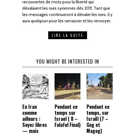
recouvertes de mots pour la liberté qui
dévalaient les rues syriennes dès 2011. Tant que
les messages continueront à dévaler les rues, il y
aura quelqu’un pour les ramasser et les renvoyer.
LIRE LA SUITE
YOU MIGHT BE INTERESTED IN
En Iran
Pendant ce
Pendant ce
comme
temps sur
temps, sur
ailleurs :
Israel ( 8 –
Israël (7 –
Soyez libres
Falafel Final)
Gog et
— mais
Magog)