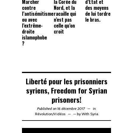
Marcher
la Corée du
d’État et
contre
Nord, et la
des moyens
l’antisémitisme
racaille qui
de lui tordre
ou avec
n’est pas
le bras.
l’extrême-
celle qu’on
droite
croit
islamophobe
?
Liberté pour les prisonniers
syriens, Freedom for Syrian
prisoners!
Published on 16 décembre 2017
in
Révolution
/
Vidéos
—
by
With Syria