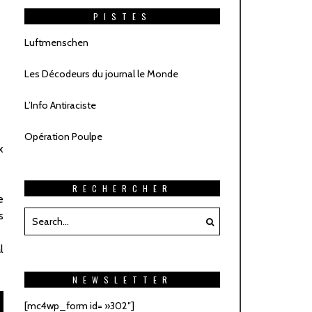
PISTES
Luftmenschen
Les Décodeurs du journal le Monde
L’Info Antiraciste
Opération Poulpe
x
RECHERCHER
e
s
l
NEWSLETTER
[mc4wp_form id= »302″]