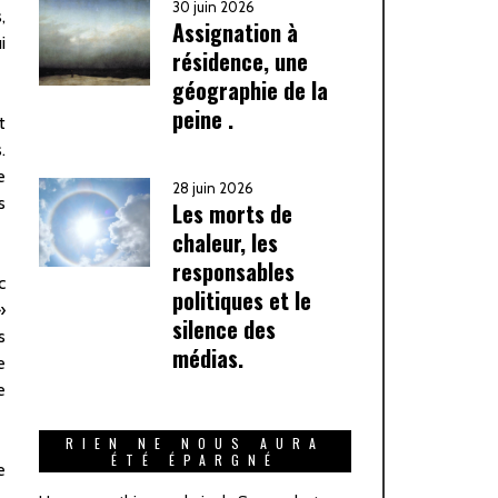
30 juin 2026
,
Assignation à
i
résidence, une
géographie de la
peine .
t
.
e
28 juin 2026
s
Les morts de
chaleur, les
responsables
c
politiques et le
»
silence des
s
médias.
e
e
RIEN NE NOUS AURA
ÉTÉ ÉPARGNÉ
e