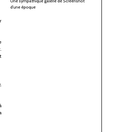
Une sympathique galerie de Screenshot
d’une époque
r
e
.
t
,
à
a