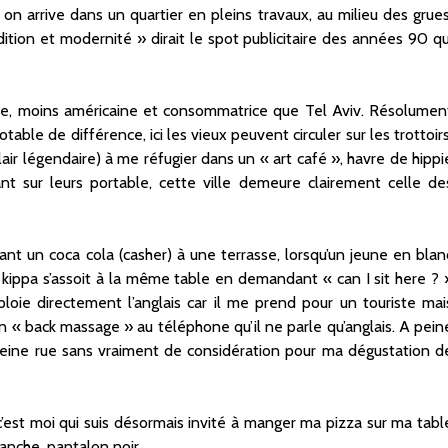
on arrive dans un quartier en pleins travaux, au milieu des grues
adition et modernité » dirait le spot publicitaire des années 90 qu
vue, moins américaine et consommatrice que Tel Aviv. Résolumen
able de différence, ici les vieux peuvent circuler sur les trottoirs
flair légendaire) à me réfugier dans un « art café », havre de hippi
ant sur leurs portable, cette ville demeure clairement celle de
nt un coca cola (casher) à une terrasse, lorsqu’un jeune en blan
a kippa s’assoit à la même table en demandant « can I sit here ? 
loie directement l’anglais car il me prend pour un touriste mai
n « back massage » au téléphone qu’il ne parle qu’anglais. A pein
pleine rue sans vraiment de considération pour ma dégustation d
, c’est moi qui suis désormais invité à manger ma pizza sur ma tabl
lanche, pantalon noir.