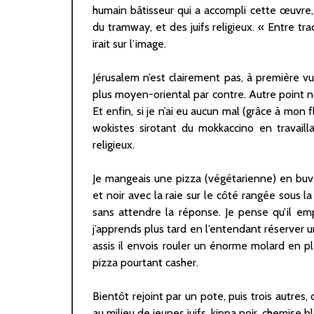
humain bâtisseur qui a accompli cette œuvre, 
du tramway, et des juifs religieux. « Entre tr
irait sur l’image.
Jérusalem n’est clairement pas, à première 
plus moyen-oriental par contre. Autre point not
Et enfin, si je n’ai eu aucun mal (grâce à mon 
wokistes sirotant du mokkaccino en travaill
religieux.
Je mangeais une pizza (végétarienne) en buva
et noir avec la raie sur le côté rangée sous l
sans attendre la réponse. Je pense qu’il emp
j’apprends plus tard en l’entendant réserver u
assis il envois rouler un énorme molard en 
pizza pourtant casher.
Bientôt rejoint par un pote, puis trois autres
au milieu de jeunes juifs, kippa noir, chemise b