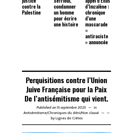
justice
Sefrioui,
appel d’Elias
contre la
condamner
d’Imzalène :
Palestine
un homme
chronique
pour écrire
d’une
une histoire
mascarade
«
antiraciste
» annoncée
Perquisitions contre l’Union
Juive Française pour la Paix
De l’antisémitisme qui vient.
Published on 15 septembre 2025
in
Antisémitisme
/
Chroniques du déni
/
Non classé
—
by
Lignes de Crêtes