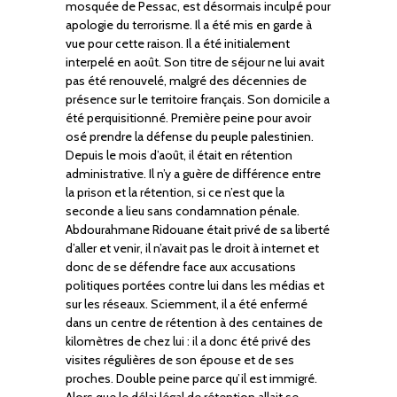
mosquée de Pessac, est désormais inculpé pour
apologie du terrorisme. Il a été mis en garde à
vue pour cette raison. Il a été initialement
interpelé en août. Son titre de séjour ne lui avait
pas été renouvelé, malgré des décennies de
présence sur le territoire français. Son domicile a
été perquisitionné. Première peine pour avoir
osé prendre la défense du peuple palestinien.
Depuis le mois d’août, il était en rétention
administrative. Il n’y a guère de différence entre
la prison et la rétention, si ce n’est que la
seconde a lieu sans condamnation pénale.
Abdourahmane Ridouane était privé de sa liberté
d’aller et venir, il n’avait pas le droit à internet et
donc de se défendre face aux accusations
politiques portées contre lui dans les médias et
sur les réseaux. Sciemment, il a été enfermé
dans un centre de rétention à des centaines de
kilomètres de chez lui : il a donc été privé des
visites régulières de son épouse et de ses
proches. Double peine parce qu’il est immigré.
Alors que le délai légal de rétention allait se