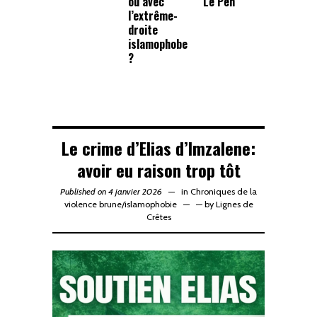
ou avec
Le Pen
l’extrême-
droite
islamophobe
?
Le crime d’Elias d’Imzalene:
avoir eu raison trop tôt
Published on 4 janvier 2026
in
Chroniques de la
violence brune
/
islamophobie
—
by
Lignes de
Crêtes