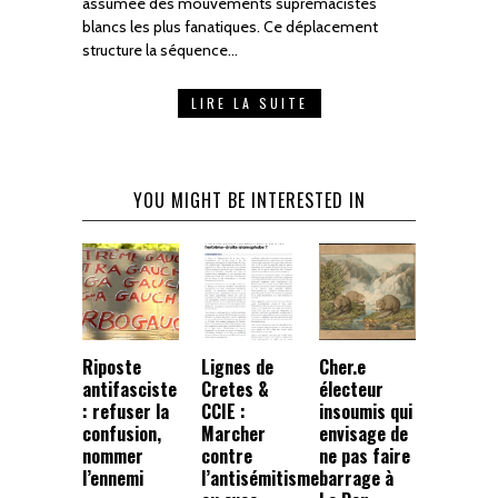
assumée des mouvements suprémacistes
blancs les plus fanatiques. Ce déplacement
structure la séquence…
LIRE LA SUITE
YOU MIGHT BE INTERESTED IN
Riposte
Lignes de
Cher.e
antifasciste
Cretes &
électeur
: refuser la
CCIE :
insoumis qui
confusion,
Marcher
envisage de
nommer
contre
ne pas faire
l’ennemi
l’antisémitisme
barrage à