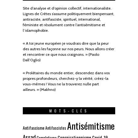
Site d’analyse et d’opinion collectif, internationaliste.
Lignes de Crêtes s’assume politiquement bienpensant,
antiraciste, antifasciste, spirituel, international,
féministe et résolument contre l’antisémitisme et
l’islamophobie.
« A toi jeune européen je voudrais dire que la peur
des autres les façonne sur nos peurs. Nous allons créer
et rencontrer ce que nous craignons. » (Paolo
Dall’Oglio)
« Prolétaires du monde entier, descendez dans vos
propres profondeurs, cherchez-y la vérité, créez-la
vous-mêmes ! Vous ne la trouverez nulle part
ailleurs. » (Makhno)
MOTS-CLÉS
Antisémitisme
Antifascisme
Antifascistes
Assad
Conspirationnisme
Covid-19
Complotisme