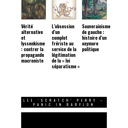
Vérité
L’obsession
Souverainisme
alternative
d’un
de gauche :
et
complot
histoire d’un
lyssenkisme
frériste au
oxymore
: contrer la
service de la
politique
propagande
légitimation
macroniste
de la « loi
séparatisme »
LEE ‘SCRATCH’ PERRY –
PANIC IN BABYLON