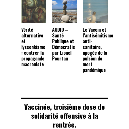
Vérité
AUDIO –
Le Vaccin et
alternative
Santé
l’antisémitisme
et
Publique et
anti-
lyssenkisme
Démocratie
sanitaire,
: contrer la
par Lionel
apogée de la
propagande
Pourtau
pulsion de
macroniste
mort
pandémique
Vaccinée, troisième dose de
solidarité offensive à la
rentrée.