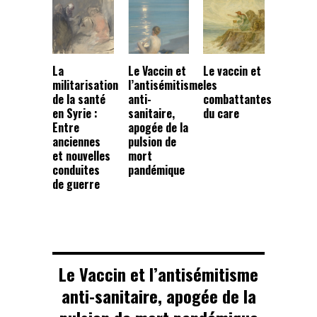
La
Le Vaccin et
Le vaccin et
militarisation
l’antisémitisme
les
de la santé
anti-
combattantes
en Syrie :
sanitaire,
du care
Entre
apogée de la
anciennes
pulsion de
et nouvelles
mort
conduites
pandémique
de guerre
Le Vaccin et l’antisémitisme
anti-sanitaire, apogée de la