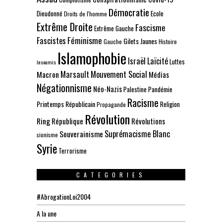
Démocratie
Dieudonné
Ecole
Droits de l'homme
Extrême Droite
Fascisme
Extrême Gauche
Fascistes
Féminisme
Gilets Jaunes
Gauche
Histoire
Islamophobie
Israël
Laïcité
Luttes
Insoumis
Marsault
Mouvement Social
Macron
Médias
Négationnisme
Néo-Nazis
Palestine
Pandémie
Racisme
Printemps Républicain
Religion
Propagande
Révolution
Ring
République
Révolutions
Suprémacisme Blanc
Souverainisme
sionisme
Syrie
Terrorisme
CATEGORIES
#AbrogationLoi2004
A la une