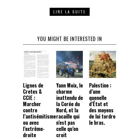
LIRE LA SUITE
YOU MIGHT BE INTERESTED IN
Lignes de
Yann Moix, le
Palestine :
Cretes &
charme
d’une
CCIE :
inattendu de
quenelle
Marcher
la Corée du
d’État et
contre
Nord, et la
des moyens
l’antisémitisme
racaille qui
de lui tordre
ou avec
n’est pas
le bras.
l’extrême-
celle qu’on
droite
croit