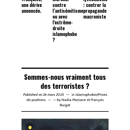
une dérive
contre
: contrer la
annoncée.
l’antisémitisme
propagande
ou avec
macroniste
l’extrême-
droite
islamophobe
?
Sommes-nous vraiment tous
des terroristes ?
Published on 26 mars 2025
in
islamophobie
/
Prises
de positions
—
by
Nadia Meziane
et
François
Burgat