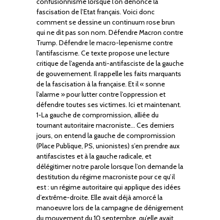
confusionnisme lorsque l’on dénonce la
fascisation de l’Etat français. Voici donc
comment se dessine un continuum rose brun
qui ne dit pas son nom. Défendre Macron contre
Trump. Défendre le macro-lepenisme contre
l’antifascisme. Ce texte propose une lecture
critique de l’agenda anti-antifasciste de la gauche
de gouvernement. Il rappelle les faits marquants
de la fascisation à la française. Et il « sonne
l’alarme » pour lutter contre l’oppression et
défendre toutes ses victimes. Ici et maintenant.
1-La gauche de compromission, alliée du
tournant autoritaire macroniste… Ces derniers
jours, on entend la gauche de compromission
(Place Publique, PS, unionistes) s’en prendre aux
antifascistes et à la gauche radicale, et
délégitimer notre parole lorsque l’on demande la
destitution du régime macroniste pour ce qu’il
est : un régime autoritaire qui applique des idées
d’extrême-droite. Elle avait déjà amorcé la
manoeuvre lors de la campagne de dénigrement
du mouvement du 10 septembre, qu’elle avait