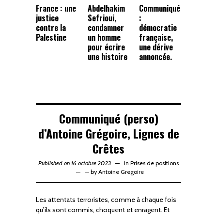
France : une
Abdelhakim
Communiqué
justice
Sefrioui,
:
contre la
condamner
démocratie
Palestine
un homme
française,
pour écrire
une dérive
une histoire
annoncée.
Communiqué (perso)
d’Antoine Grégoire, Lignes de
Crêtes
Published on 16 octobre 2023
in
Prises de positions
—
by
Antoine Gregoire
Les attentats terroristes, comme à chaque fois
qu’ils sont commis, choquent et enragent. Et