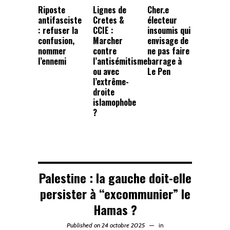
Riposte
Lignes de
Cher.e
antifasciste
Cretes &
électeur
: refuser la
CCIE :
insoumis qui
confusion,
Marcher
envisage de
nommer
contre
ne pas faire
l’ennemi
l’antisémitisme
barrage à
ou avec
Le Pen
l’extrême-
droite
islamophobe
?
Palestine : la gauche doit-elle
persister à “excommunier” le
Hamas ?
Published on 24 octobre 2025
in