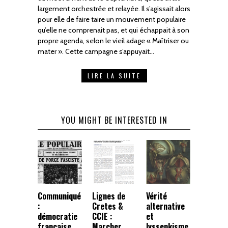
largement orchestrée et relayée. Il s’agissait alors
pour elle de faire taire un mouvement populaire
qu’elle ne comprenait pas, et qui échappait à son
propre agenda, selon le vieil adage « Maîtriser ou
mater ». Cette campagne s’appuyait…
LIRE LA SUITE
YOU MIGHT BE INTERESTED IN
Communiqué
Lignes de
Vérité
:
Cretes &
alternative
démocratie
CCIE :
et
française,
Marcher
lyssenkisme