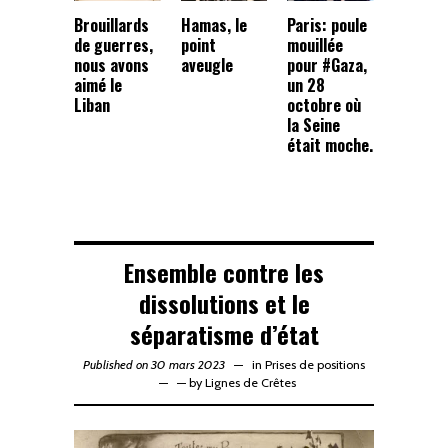
Brouillards
Hamas, le
Paris: poule
de guerres,
point
mouillée
nous avons
aveugle
pour #Gaza,
aimé le
un 28
Liban
octobre où
la Seine
était moche.
Ensemble contre les
dissolutions et le
séparatisme d’état
Published on 30 mars 2023
in
Prises de positions
—
by
Lignes de Crêtes