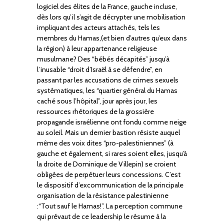
logiciel des élites de la France, gauche incluse,
dès lors qu’il s’agit de décrypter une mobilisation
impliquant des acteurs attachés, tels les
membres du Hamas,(et bien d’autres qu’eux dans
la région) à leur appartenance religieuse
musulmane? Des “bébés décapités” jusqu’à
l’inusable “droit d’Israël à se défendre”, en
passant par les accusations de crimes sexuels
systématiques, les “quartier général du Hamas
caché sous l’hôpital”, jour après jour, les
ressources rhétoriques de la grossière
propagande israélienne ont fondu comme neige
au soleil. Mais un dernier bastion résiste auquel
même des voix dites “pro-palestiniennes” (à
gauche et également, si rares soient elles, jusqu’à
la droite de Dominique de Villepin) se croient
obligées de perpétuer leurs concessions. C’est
le dispositif d’excommunication de la principale
organisation de la résistance palestinienne
:“Tout sauf le Hamas!”. La perception commune
qui prévaut de ce leadership le résume à la