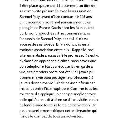
à être placé quatre ans à l’isolement, au titre de
sa complicité présumée avec l’assassinat de
Samuel Paty, avant d’être condamné à 15 ans
d’incarcération, sont malheureusement très
partagés en France. Quels sont les faits exacts
qui lui sont reprochés ? Il ne connaissait pas
l’assassin de Samuel Paty, et celui-ci n’a vu
aucune de ses vidéos. Il n’y a donc pas eu la
moindre association entre eux. “Rappelle-moi
vite, un malade a assassiné le professeur”, s’est-il
exclamé en apprenant le crime, sans savoir que
son téléphone était sur écoute. Et, en garde à
vue, ses premiers mots ont été : “ Si j’avais pu
donner ma vie pour protéger le professeur (…)
j’aurais donné ma vie ”. Abdelhakim Sefrioui est
militant contre l’islamophobie. Comme tous les
militants, il a appliqué un principe simple : croire
celle qui s’adressait à lui en se disant victime et la
défendre avec toute sa force de conviction. On
peut naturellement critiquer cette démarche qui
fonde le combat de tous les activistes,