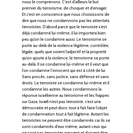
nous le comprenons. C’est d’ailleurs le but
premier du terrorisme, de choquer et d’enrager.
Et c’est en conscience que nous choisissons de
dire que nous ne condamnons pas les attentats
terroristes. D’abord parce que le terroriste s’est
déjà condamné lui-même, il lui importera bien
peu qu’on le condamne aussi. Le terrorisme se
porte au-delà de la violence légitime, contrôlée,
légale, quels que soient l’adjectif et la propreté
qu’on ajoute à la violence, le terrorisme se porte
au-delà. Il se condamne lui-même et il veut que
l’on condamne l’innocent qui est à côté de lui.
Sans procès, sans justice, sans défense et sans
droits. Le terroriste se condamne lui-même et il
condamne les autres. Nous condamnons la
réponse israélienne au terrorisme et les frappes
sur Gaza. Israël n’est pas terroriste, c’est une
démocratie et peut donc tout à fait faire l’objet
de condamnation tout à fait légitime. Autant les
terroristes ne peuvent être condamnés car ils se
sont condamnés d’eux même, autant ceux qui
ne sont pas terroristes peuvent et doivent être