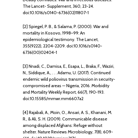
The Lancet- Supplement, 360, 23-24.
doi:10.1016/s0140-6736(02)11807-1
[2] Spiegel, P. B., & Salama, P. (2000). War and
mortality in Kosovo, 1998–99: An
epidemiological testimony. The Lancet,
355(9222), 2204-2209. doi:10.1016/s0140-
6736(00)02404-1
[3] Nnadi, C., Damisa, E., Esapa, L., Braka, F., Waziri,
N., Siddique, A., . . . Adamu, U. (2017). Continued
endemic wild poliovirus transmission in security-
compromised areas — Nigeria, 2016. Morbidity
and Mortality Weekly Report, 66(7), 190-193.
doi:10.15585/mmwr.mm6607a2
[4] Rajabali, A., Moin, O., Ansari, A. S., Khanani, M.
R., & Ali, S. H. (2009). Communicable disease
among displaced Afghans: Refuge without
shelter. Nature Reviews Microbiology, 7(8), 609-