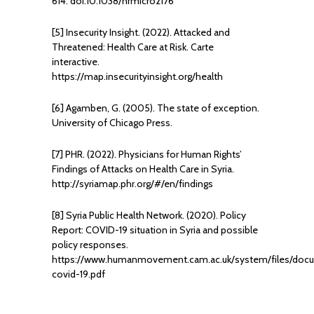
614. doi:10.1038/nrmicro2176
[5] Insecurity Insight. (2022). Attacked and
Threatened: Health Care at Risk. Carte
interactive.
https://map.insecurityinsight.org/health
[6] Agamben, G. (2005). The state of exception.
University of Chicago Press.
[7] PHR. (2022). Physicians for Human Rights’
Findings of Attacks on Health Care in Syria.
http://syriamap.phr.org/#/en/findings
[8] Syria Public Health Network. (2020). Policy
Report: COVID-19 situation in Syria and possible
policy responses.
https://www.humanmovement.cam.ac.uk/system/files/docum
covid-19.pdf