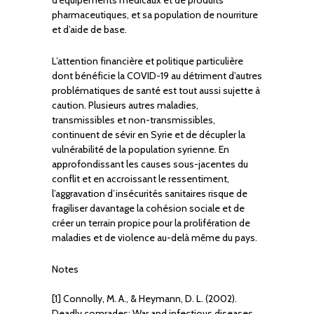
d’équipements médicaux et de produits
pharmaceutiques, et sa population de nourriture
et d’aide de base.
L’attention financière et politique particulière
dont bénéficie la COVID-19 au détriment d’autres
problématiques de santé est tout aussi sujette à
caution. Plusieurs autres maladies,
transmissibles et non-transmissibles,
continuent de sévir en Syrie et de décupler la
vulnérabilité de la population syrienne. En
approfondissant les causes sous-jacentes du
conflit et en accroissant le ressentiment,
l’aggravation d’insécurités sanitaires risque de
fragiliser davantage la cohésion sociale et de
créer un terrain propice pour la prolifération de
maladies et de violence au-delà même du pays.
Notes
[1] Connolly, M. A., & Heymann, D. L. (2002).
Deadly comrades: War and infectious diseases.