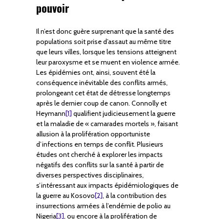
pouvoir
Il n’est donc guère surprenant que la santé des
populations soit prise d’assaut au même titre
que leurs villes, lorsque les tensions atteignent
leur paroxysme et se muent en violence armée.
Les épidémies ont, ainsi, souvent été la
conséquence inévitable des conflits armés,
prolongeant cet état de détresse longtemps
après le dernier coup de canon. Connolly et
Heymann
[1]
qualifient judicieusement la guerre
et la maladie de « camarades mortels », faisant
allusion à la prolifération opportuniste
d’infections en temps de conflit. Plusieurs
études ont cherché à explorer les impacts
négatifs des conflits sur la santé à partir de
diverses perspectives disciplinaires,
s’intéressant aux impacts épidémiologiques de
la guerre au Kosovo
[2]
, à la contribution des
insurrections armées à l’endémie de polio au
Nigeria
[3]
, ou encore à la prolifération de