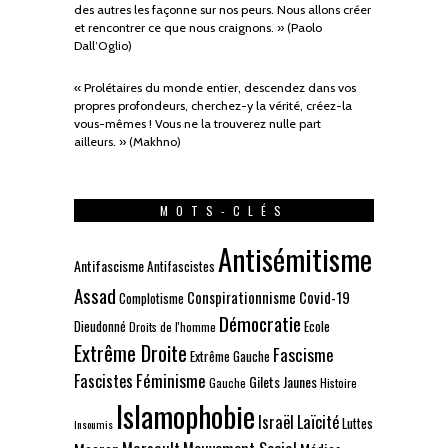
des autres les façonne sur nos peurs. Nous allons créer
et rencontrer ce que nous craignons. » (Paolo
Dall’Oglio)
« Prolétaires du monde entier, descendez dans vos
propres profondeurs, cherchez-y la vérité, créez-la
vous-mêmes ! Vous ne la trouverez nulle part
ailleurs. » (Makhno)
MOTS-CLÉS
Antisémitisme
Antifascisme
Antifascistes
Assad
Conspirationnisme
Covid-19
Complotisme
Démocratie
Dieudonné
Ecole
Droits de l'homme
Extrême Droite
Fascisme
Extrême Gauche
Fascistes
Féminisme
Gilets Jaunes
Gauche
Histoire
Islamophobie
Israël
Laïcité
Luttes
Insoumis