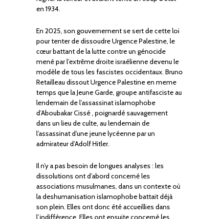
en 1934.
En 2025, son gouvernement se sert de cette loi
pour tenter de dissoudre Urgence Palestine, le
cœur battant de la lutte contre un génocide
mené par l’extrême droite israélienne devenu le
modèle de tous les fascistes occidentaux. Bruno
Retailleau dissout Urgence Palestine en meme
temps que la Jeune Garde, groupe antifasciste au
lendemain de l’assassinat islamophobe
d’Aboubakar Cissé , poignardé sauvagement
dans un lieu de culte, au lendemain de
l’assassinat d’une jeune lycéenne par un
admirateur d’Adolf Hitler.
Il n’y a pas besoin de longues analyses : les
dissolutions ont d’abord concerné les
associations musulmanes, dans un contexte où
la deshumanisation islamophobe battait déjà
son plein. Elles ont donc été accueillies dans
l’indifférence. Elles ont ensuite concerné les