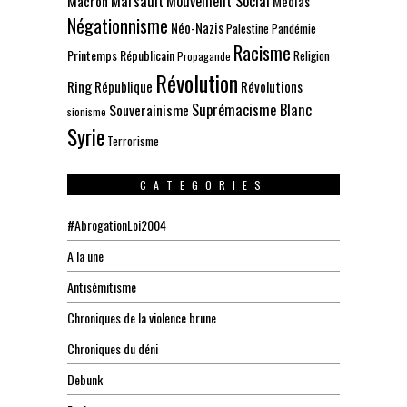
Marsault
Mouvement Social
Macron
Médias
Négationnisme
Néo-Nazis
Palestine
Pandémie
Racisme
Printemps Républicain
Religion
Propagande
Révolution
Ring
République
Révolutions
Suprémacisme Blanc
Souverainisme
sionisme
Syrie
Terrorisme
CATEGORIES
#AbrogationLoi2004
A la une
Antisémitisme
Chroniques de la violence brune
Chroniques du déni
Debunk