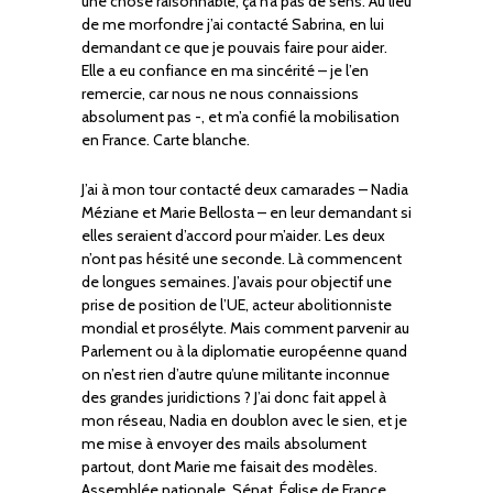
une chose raisonnable, ça n’a pas de sens. Au lieu
de me morfondre j’ai contacté Sabrina, en lui
demandant ce que je pouvais faire pour aider.
Elle a eu confiance en ma sincérité – je l’en
remercie, car nous ne nous connaissions
absolument pas -, et m’a confié la mobilisation
en France. Carte blanche.
J’ai à mon tour contacté deux camarades – Nadia
Méziane et Marie Bellosta – en leur demandant si
elles seraient d’accord pour m’aider. Les deux
n’ont pas hésité une seconde. Là commencent
de longues semaines. J’avais pour objectif une
prise de position de l’UE, acteur abolitionniste
mondial et prosélyte. Mais comment parvenir au
Parlement ou à la diplomatie européenne quand
on n’est rien d’autre qu’une militante inconnue
des grandes juridictions ? J’ai donc fait appel à
mon réseau, Nadia en doublon avec le sien, et je
me mise à envoyer des mails absolument
partout, dont Marie me faisait des modèles.
Assemblée nationale, Sénat, Église de France