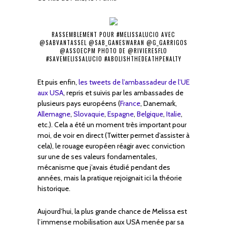
RASSEMBLEMENT POUR #MELISSALUCIO AVEC
@SABVANTASSEL @SAB_GANESWARAN @G_GARRIGOS
@ASSOECPM PHOTO DE @RIVIERESFLO
#SAVEMELISSALUCIO #ABOLISHTHEDEATHPENALTY
Et puis enfin,
les tweets de l’ambassadeur de l’UE
aux USA
, repris et suivis par les ambassades de
plusieurs pays européens (
France
, Danemark,
Allemagne
,
Slovaquie
,
Espagne
,
Belgique
,
Italie
,
etc.). Cela a été un moment très important pour
moi, de voir en direct (Twitter permet d’assister à
cela), le rouage européen réagir avec conviction
sur une de ses valeurs fondamentales,
mécanisme que j’avais étudié pendant des
années, mais la pratique rejoignait ici la théorie
historique.
Aujourd’hui, la plus grande chance de Melissa est
l’immense mobilisation aux USA menée par sa