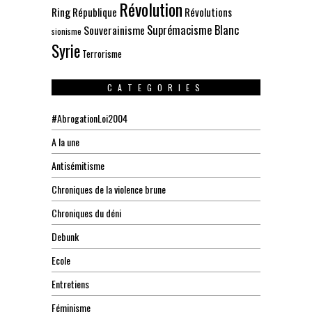
Révolution
Ring
République
Révolutions
Suprémacisme Blanc
Souverainisme
sionisme
Syrie
Terrorisme
CATEGORIES
#AbrogationLoi2004
A la une
Antisémitisme
Chroniques de la violence brune
Chroniques du déni
Debunk
Ecole
Entretiens
Féminisme