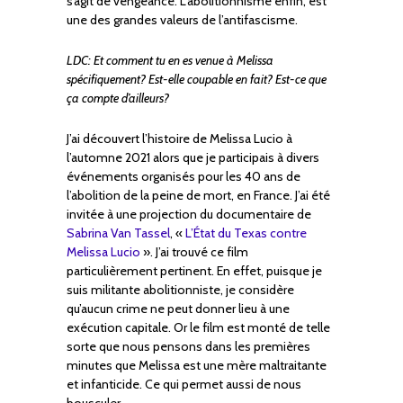
s’agit de vengeance. L’abolitionnisme enfin, est
une des grandes valeurs de l’antifascisme.
LDC: Et comment tu en es venue à Melissa
spécifiquement? Est-elle coupable en fait? Est-ce que
ça compte d’ailleurs?
J’ai découvert l’histoire de Melissa Lucio à
l’automne 2021 alors que je participais à divers
événements organisés pour les 40 ans de
l’abolition de la peine de mort, en France. J’ai été
invitée à une projection du documentaire de
Sabrina Van Tassel
, «
L’État du Texas contre
Melissa Lucio
». J’ai trouvé ce film
particulièrement pertinent. En effet, puisque je
suis militante abolitionniste, je considère
qu’aucun crime ne peut donner lieu à une
exécution capitale. Or le film est monté de telle
sorte que nous pensons dans les premières
minutes que Melissa est une mère maltraitante
et infanticide. Ce qui permet aussi de nous
bousculer.