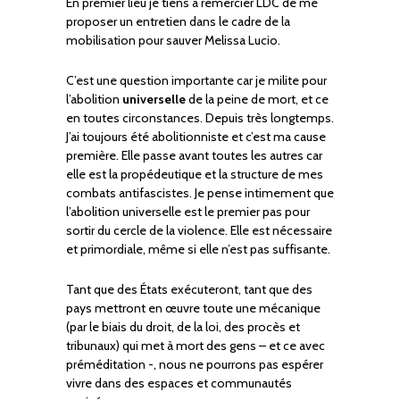
En premier lieu je tiens à remercier LDC de me
proposer un entretien dans le cadre de la
mobilisation pour sauver Melissa Lucio.
C’est une question importante car je milite pour
l’abolition
universelle
de la peine de mort, et ce
en toutes circonstances. Depuis très longtemps.
J’ai toujours été abolitionniste et c’est ma cause
première. Elle passe avant toutes les autres car
elle est la propédeutique et la structure de mes
combats antifascistes. Je pense intimement que
l’abolition universelle est le premier pas pour
sortir du cercle de la violence. Elle est nécessaire
et primordiale, même si elle n’est pas suffisante.
Tant que des États exécuteront, tant que des
pays mettront en œuvre toute une mécanique
(par le biais du droit, de la loi, des procès et
tribunaux) qui met à mort des gens – et ce avec
préméditation -, nous ne pourrons pas espérer
vivre dans des espaces et communautés