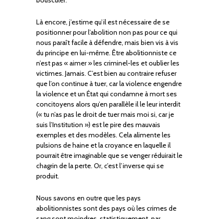
Là encore, j’estime qu’il est nécessaire de se
positionner pour l’abolition non pas pour ce qui
nous paraît facile à défendre, mais bien vis à vis
du principe en lui-même. Être abolitionniste ce
n’est pas « aimer » les criminel-les et oublier les
victimes. Jamais. C’est bien au contraire refuser
que l’on continue à tuer, car la violence engendre
la violence et un État qui condamne à mort ses
concitoyens alors qu’en parallèle il le leur interdit
(« tu n’as pas le droit de tuer mais moi si, car je
suis l’Institution ») est le pire des mauvais
exemples et des modèles. Cela alimente les
pulsions de haine et la croyance en laquelle il
pourrait être imaginable que se venger réduirait le
chagrin de la perte. Or, c’est l’inverse qui se
produit.
Nous savons en outre que les pays
abolitionnistes sont des pays où les crimes de
sang sont moindres, statistiquement, par