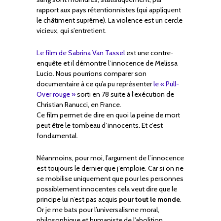
rapport aux pays rétentionnistes (qui appliquent
le châtiment suprême). La violence est un cercle
vicieux, qui s’entretient.
Le film de Sabrina Van Tassel
est une contre-
enquête et il démontre l’innocence de Melissa
Lucio. Nous pourrions comparer son
documentaire à ce qu’a pu représenter
le « Pull-
Over rouge »
sorti en 78 suite à l’exécution de
Christian Ranucci, en France.
Ce film permet de dire en quoi la peine de mort
peut être le tombeau d’innocents. Et c’est
fondamental.
Néanmoins, pour moi, l’argument de l’innocence
est toujours le dernier que j’emploie. Car si on ne
se mobilise uniquement que pour les personnes
possiblement innocentes cela veut dire que le
principe lui n’est pas acquis
pour tout le monde
.
Or je me bats pour l’universalisme moral,
philosophique et humaniste de l’abolition.