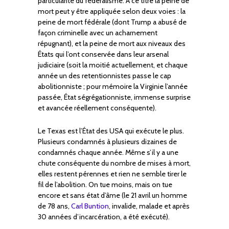
particularité du fédéralisme. À ce titre la peine de
mort peut y être appliquée selon deux voies : la
peine de mort fédérale (dont Trump a abusé de
façon criminelle avec un acharnement
répugnant), et la peine de mort aux niveaux des
États qui l’ont conservée dans leur arsenal
judiciaire (soit la moitié actuellement, et chaque
année un des retentionnistes passe le cap
abolitionniste ; pour mémoire la Virginie l’année
passée, État ségrégationniste, immense surprise
et avancée réellement conséquente).
Le Texas est l’État des USA qui exécute le plus.
Plusieurs condamnés à plusieurs dizaines de
condamnés chaque année. Même s’il y a une
chute conséquente du nombre de mises à mort,
elles restent pérennes et rien ne semble tirer le
fil de l’abolition. On tue moins, mais on tue
encore et sans état d’âme (le 21 avril un homme
de 78 ans,
Carl Buntion
, invalide, malade et après
30 années d’incarcération, a été exécuté).