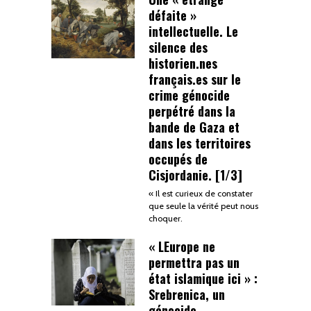
défaite »
intellectuelle. Le
silence des
historien.nes
français.es sur le
crime génocide
perpétré dans la
bande de Gaza et
dans les territoires
occupés de
Cisjordanie. [1/3]
« Il est curieux de constater
que seule la vérité peut nous
choquer.
« LEurope ne
permettra pas un
état islamique ici » :
Srebrenica, un
génocide