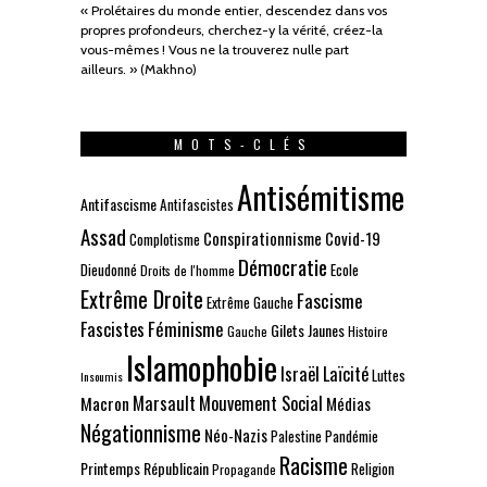
« Prolétaires du monde entier, descendez dans vos
propres profondeurs, cherchez-y la vérité, créez-la
vous-mêmes ! Vous ne la trouverez nulle part
ailleurs. » (Makhno)
MOTS-CLÉS
Antisémitisme
Antifascisme
Antifascistes
Assad
Conspirationnisme
Covid-19
Complotisme
Démocratie
Dieudonné
Ecole
Droits de l'homme
Extrême Droite
Fascisme
Extrême Gauche
Fascistes
Féminisme
Gilets Jaunes
Gauche
Histoire
Islamophobie
Israël
Laïcité
Luttes
Insoumis
Marsault
Mouvement Social
Macron
Médias
Négationnisme
Néo-Nazis
Palestine
Pandémie
Racisme
Printemps Républicain
Religion
Propagande