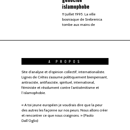
islamophobe
11 Juillet 1995. La ville
bosniaque de Srebrenica
tombe aux mains de
A PROPOS
Site d’analyse et d’opinion collectif, internationaliste.
Lignes de Crêtes s’assume politiquement bienpensant,
antiraciste, antifasciste, spirituel, international,
féministe et résolument contre l’antisémitisme et
l’islamophobie.
« A toi jeune européen je voudrais dire que la peur
des autres les façonne sur nos peurs. Nous allons créer
et rencontrer ce que nous craignons. » (Paolo
Dall’Oglio)