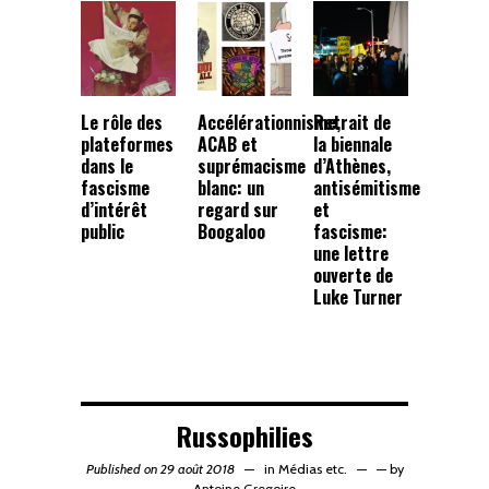
Le rôle des
Accélérationnisme,
Retrait de
plateformes
ACAB et
la biennale
dans le
suprémacisme
d’Athènes,
fascisme
blanc: un
antisémitisme
d’intérêt
regard sur
et
public
Boogaloo
fascisme:
une lettre
ouverte de
Luke Turner
Russophilies
Published on 29 août 2018
in
Médias etc.
—
by
Antoine Gregoire