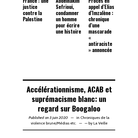
France : une
Abdelhakim
Procès en
justice
Sefrioui,
appel d’Elias
contre la
condamner
d’Imzalène :
Palestine
un homme
chronique
pour écrire
d’une
une histoire
mascarade
«
antiraciste
» annoncée
Accélérationnisme, ACAB et
suprémacisme blanc: un
regard sur Boogaloo
Published on 3 juin 2020
in
Chroniques de la
violence brune
/
Médias etc.
—
by
La Veille