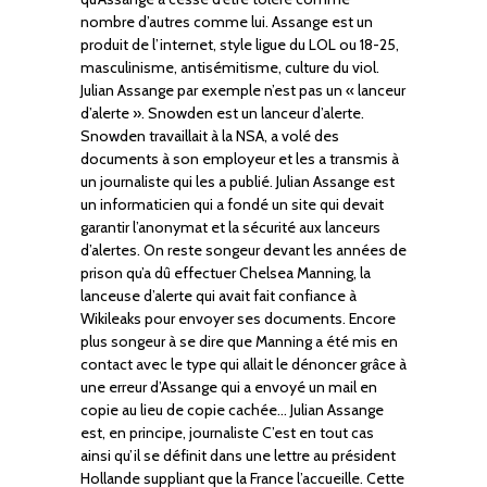
nombre d’autres comme lui. Assange est un
produit de l’internet, style ligue du LOL ou 18-25,
masculinisme, antisémitisme, culture du viol.
Julian Assange par exemple n’est pas un « lanceur
d’alerte ». Snowden est un lanceur d’alerte.
Snowden travaillait à la NSA, a volé des
documents à son employeur et les a transmis à
un journaliste qui les a publié. Julian Assange est
un informaticien qui a fondé un site qui devait
garantir l’anonymat et la sécurité aux lanceurs
d’alertes. On reste songeur devant les années de
prison qu’a dû effectuer Chelsea Manning, la
lanceuse d’alerte qui avait fait confiance à
Wikileaks pour envoyer ses documents. Encore
plus songeur à se dire que Manning a été mis en
contact avec le type qui allait le dénoncer grâce à
une erreur d’Assange qui a envoyé un mail en
copie au lieu de copie cachée… Julian Assange
est, en principe, journaliste C’est en tout cas
ainsi qu’il se définit dans une lettre au président
Hollande suppliant que la France l’accueille. Cette