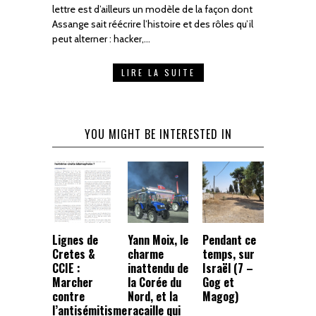
lettre est d’ailleurs un modèle de la façon dont
Assange sait réécrire l’histoire et des rôles qu’il
peut alterner : hacker,…
LIRE LA SUITE
YOU MIGHT BE INTERESTED IN
Lignes de
Yann Moix, le
Pendant ce
Cretes &
charme
temps, sur
CCIE :
inattendu de
Israël (7 –
Marcher
la Corée du
Gog et
contre
Nord, et la
Magog)
l’antisémitisme
racaille qui