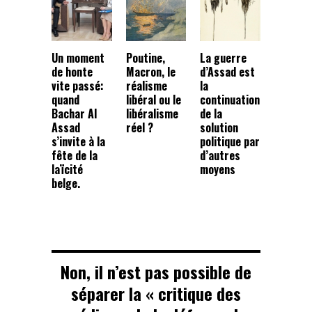
Un moment
Poutine,
La guerre
de honte
Macron, le
d’Assad est
vite passé:
réalisme
la
quand
libéral ou le
continuation
Bachar Al
libéralisme
de la
Assad
réel ?
solution
s’invite à la
politique par
fête de la
d’autres
laïcité
moyens
belge.
Non, il n’est pas possible de
séparer la « critique des