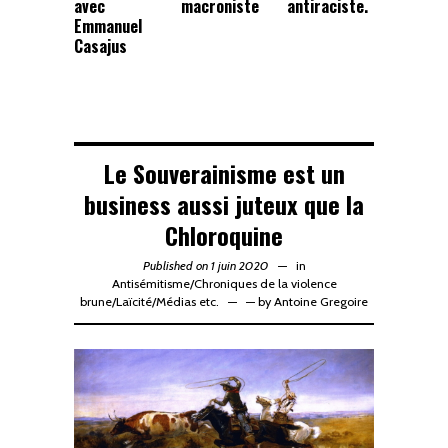
avec
macroniste
antiraciste.
Emmanuel
Casajus
Le Souverainisme est un
business aussi juteux que la
Chloroquine
Published on 1 juin 2020
in
Antisémitisme
/
Chroniques de la violence
brune
/
Laïcité
/
Médias etc.
—
by
Antoine Gregoire