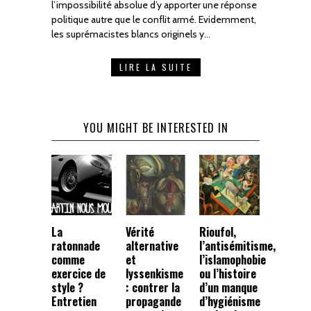
l’impossibilité absolue d’y apporter une réponse
politique autre que le conflit armé. Evidemment,
les suprémacistes blancs originels y…
LIRE LA SUITE
YOU MIGHT BE INTERESTED IN
La
Vérité
Rioufol,
ratonnade
alternative
l’antisémitisme,
comme
et
l’islamophobie
exercice de
lyssenkisme
ou l’histoire
style ?
: contrer la
d’un manque
Entretien
propagande
d’hygiénisme