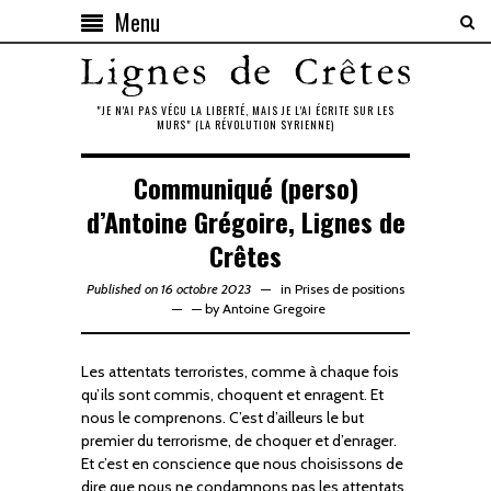
Menu
"JE N'AI PAS VÉCU LA LIBERTÉ, MAIS JE L'AI ÉCRITE SUR LES
MURS" (LA RÉVOLUTION SYRIENNE)
Communiqué (perso)
d’Antoine Grégoire, Lignes de
Crêtes
Published on 16 octobre 2023
in
Prises de positions
—
by
Antoine Gregoire
Les attentats terroristes, comme à chaque fois
qu’ils sont commis, choquent et enragent. Et
nous le comprenons. C’est d’ailleurs le but
premier du terrorisme, de choquer et d’enrager.
Et c’est en conscience que nous choisissons de
dire que nous ne condamnons pas les attentats