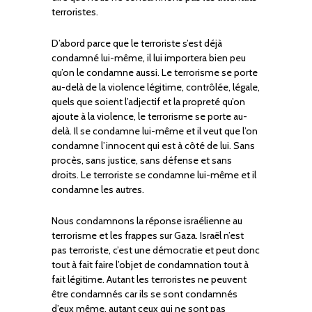
terroristes.
D’abord parce que le terroriste s’est déjà
condamné lui-même, il lui importera bien peu
qu’on le condamne aussi. Le terrorisme se porte
au-delà de la violence légitime, contrôlée, légale,
quels que soient l’adjectif et la propreté qu’on
ajoute à la violence, le terrorisme se porte au-
delà. Il se condamne lui-même et il veut que l’on
condamne l’innocent qui est à côté de lui. Sans
procès, sans justice, sans défense et sans
droits. Le terroriste se condamne lui-même et il
condamne les autres.
Nous condamnons la réponse israélienne au
terrorisme et les frappes sur Gaza. Israël n’est
pas terroriste, c’est une démocratie et peut donc
tout à fait faire l’objet de condamnation tout à
fait légitime. Autant les terroristes ne peuvent
être condamnés car ils se sont condamnés
d’eux même, autant ceux qui ne sont pas