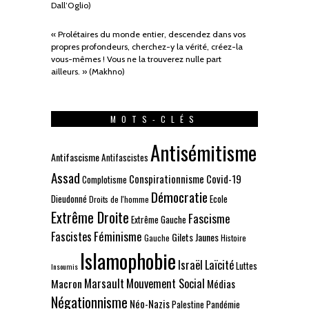
Dall’Oglio)
« Prolétaires du monde entier, descendez dans vos
propres profondeurs, cherchez-y la vérité, créez-la
vous-mêmes ! Vous ne la trouverez nulle part
ailleurs. » (Makhno)
MOTS-CLÉS
Antisémitisme
Antifascisme
Antifascistes
Assad
Conspirationnisme
Covid-19
Complotisme
Démocratie
Dieudonné
Ecole
Droits de l'homme
Extrême Droite
Fascisme
Extrême Gauche
Fascistes
Féminisme
Gilets Jaunes
Gauche
Histoire
Islamophobie
Israël
Laïcité
Luttes
Insoumis
Marsault
Mouvement Social
Macron
Médias
Négationnisme
Néo-Nazis
Palestine
Pandémie