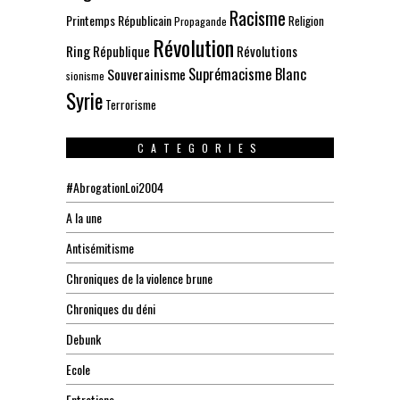
Racisme
Printemps Républicain
Religion
Propagande
Révolution
Ring
République
Révolutions
Suprémacisme Blanc
Souverainisme
sionisme
Syrie
Terrorisme
CATEGORIES
#AbrogationLoi2004
A la une
Antisémitisme
Chroniques de la violence brune
Chroniques du déni
Debunk
Ecole
Entretiens