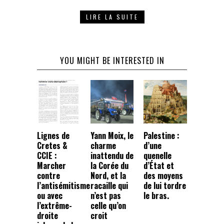
LIRE LA SUITE
YOU MIGHT BE INTERESTED IN
Lignes de
Yann Moix, le
Palestine :
Cretes &
charme
d’une
CCIE :
inattendu de
quenelle
Marcher
la Corée du
d’État et
contre
Nord, et la
des moyens
l’antisémitisme
racaille qui
de lui tordre
ou avec
n’est pas
le bras.
l’extrême-
celle qu’on
droite
croit