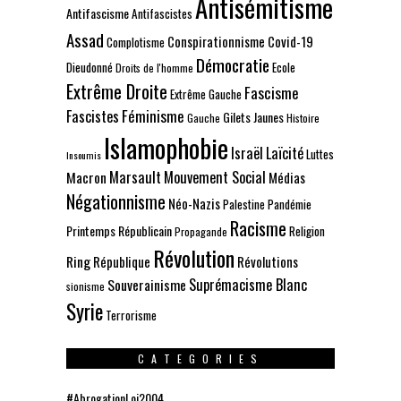
Antisémitisme
Antifascisme
Antifascistes
Assad
Conspirationnisme
Covid-19
Complotisme
Démocratie
Dieudonné
Ecole
Droits de l'homme
Extrême Droite
Fascisme
Extrême Gauche
Fascistes
Féminisme
Gilets Jaunes
Gauche
Histoire
Islamophobie
Israël
Laïcité
Luttes
Insoumis
Marsault
Mouvement Social
Macron
Médias
Négationnisme
Néo-Nazis
Palestine
Pandémie
Racisme
Printemps Républicain
Religion
Propagande
Révolution
Ring
République
Révolutions
Suprémacisme Blanc
Souverainisme
sionisme
Syrie
Terrorisme
CATEGORIES
#AbrogationLoi2004