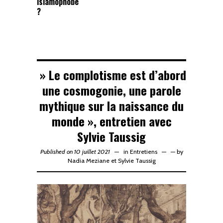
islamophobe
?
» Le complotisme est d’abord
une cosmogonie, une parole
mythique sur la naissance du
monde », entretien avec
Sylvie Taussig
Published on 10 juillet 2021
in
Entretiens
—
by
Nadia Meziane
et
Sylvie Taussig