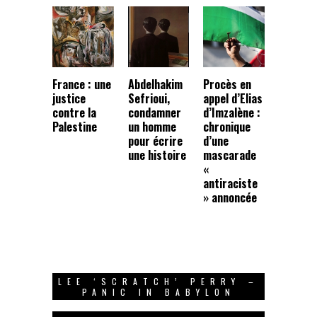
France : une
Abdelhakim
Procès en
justice
Sefrioui,
appel d’Elias
contre la
condamner
d’Imzalène :
Palestine
un homme
chronique
pour écrire
d’une
une histoire
mascarade
«
antiraciste
» annoncée
LEE ‘SCRATCH’ PERRY –
PANIC IN BABYLON