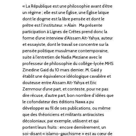
« La République est une philosophie avant d’être
un régime ; elle est une Église, une Église laïque
dont le dogme est la libre pensée et dont le
prêtre est l’instituteur. » Alain Ma présente
participation à Lignes de Crêtes prend donc la
forme d’une interview d’Aïssam Aït-Yahya, auteur
et essayiste, dont le travail se concentre sur la
pensée politique musulmane contemporaine,
suite à l’entretien de Nadia Meziane avec le
professeur de philosophie du collège-lycée MHS
Zinedine Gaid du 10 mars dernier. M. Gaid y
établit une équivalence idéologique cavalière et
douteuse entre Aïssam Aït-Yahya et Eric
Zemmour d’une part, et conteste, pour ne pas
dire récuse, d’autre part, bon nombre d’idées que
le cofondateur des éditions Nawa a pu
développer au fil de ses publications, ou même
que des théoriciens et militants antiracistes
décoloniaux, par exemple, utilisent et qui
portent leurs fruits : encore dernièrement, un
soi-disant « islamo-gauchisme » est au cœur de