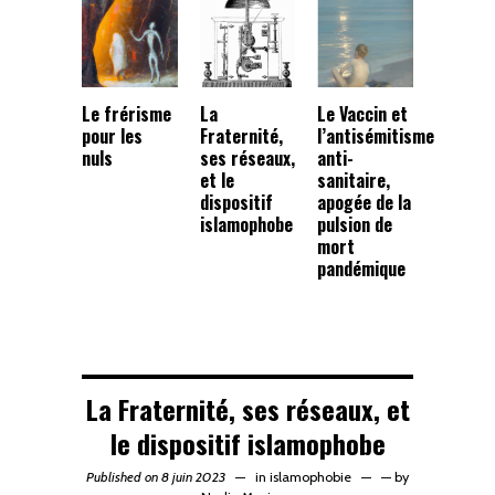
Le frérisme
La
Le Vaccin et
pour les
Fraternité,
l’antisémitisme
nuls
ses réseaux,
anti-
et le
sanitaire,
dispositif
apogée de la
islamophobe
pulsion de
mort
pandémique
La Fraternité, ses réseaux, et
le dispositif islamophobe
Published on 8 juin 2023
in
islamophobie
—
by