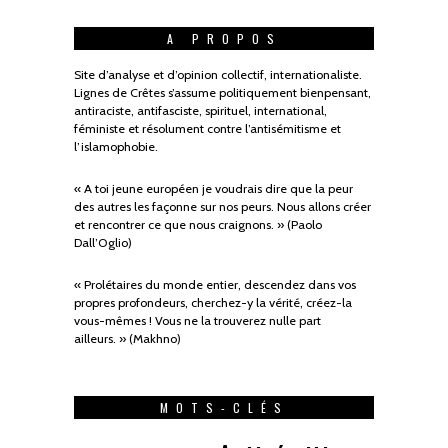
A PROPOS
Site d’analyse et d’opinion collectif, internationaliste.
Lignes de Crêtes s’assume politiquement bienpensant,
antiraciste, antifasciste, spirituel, international,
féministe et résolument contre l’antisémitisme et
l’islamophobie.
« A toi jeune européen je voudrais dire que la peur
des autres les façonne sur nos peurs. Nous allons créer
et rencontrer ce que nous craignons. » (Paolo
Dall’Oglio)
« Prolétaires du monde entier, descendez dans vos
propres profondeurs, cherchez-y la vérité, créez-la
vous-mêmes ! Vous ne la trouverez nulle part
ailleurs. » (Makhno)
MOTS-CLÉS