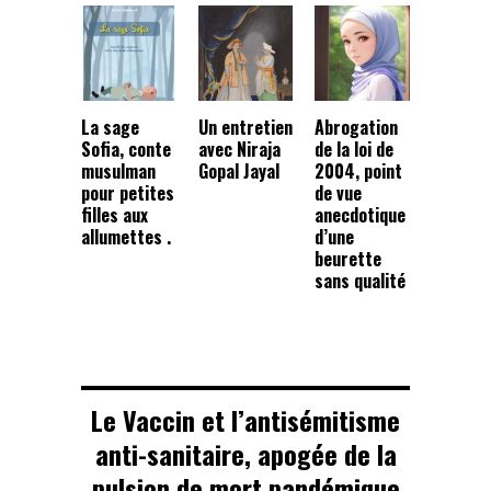
La sage
Un entretien
Abrogation
Sofia, conte
avec Niraja
de la loi de
musulman
Gopal Jayal
2004, point
pour petites
de vue
filles aux
anecdotique
allumettes .
d’une
beurette
sans qualité
Le Vaccin et l’antisémitisme
anti-sanitaire, apogée de la
pulsion de mort pandémique