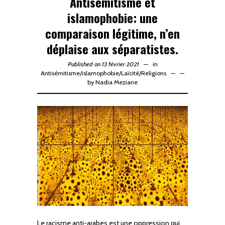
Antisémitisme et
islamophobie: une
comparaison légitime, n’en
déplaise aux séparatistes.
Published on 13 février 2021
in
Antisémitisme
/
islamophobie
/
Laïcité
/
Religions
—
by
Nadia Meziane
Le racisme anti-arabes est une oppression qui