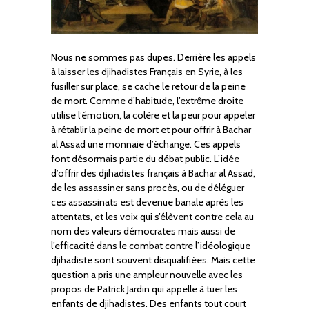
Nous ne sommes pas dupes. Derrière les appels
à laisser les djihadistes Français en Syrie, à les
fusiller sur place, se cache le retour de la peine
de mort. Comme d’habitude, l’extrême droite
utilise l’émotion, la colère et la peur pour appeler
à rétablir la peine de mort et pour offrir à Bachar
al Assad une monnaie d’échange. Ces appels
font désormais partie du débat public. L’idée
d’offrir des djihadistes français à Bachar al Assad,
de les assassiner sans procès, ou de déléguer
ces assassinats est devenue banale après les
attentats, et les voix qui s’élèvent contre cela au
nom des valeurs démocrates mais aussi de
l’efficacité dans le combat contre l’idéologique
djihadiste sont souvent disqualifiées. Mais cette
question a pris une ampleur nouvelle avec les
propos de Patrick Jardin qui appelle à tuer les
enfants de djihadistes. Des enfants tout court