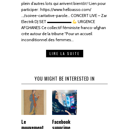
plein d’autres lots qui arrivent bientôt ! Lien pour
participer : https://www.helloasso.com/
…/soiree-caritative-parole… CONCERT LIVE – Zar
Electrik DJ SET ▬▬▬▬▬▬
URGENCE
AFGHANES Ce collectif féministe franco-afghan
crée autour de la tribune “Pour un accueil
inconditionnel des femmes…
LIRE LA SUITE
YOU MIGHT BE INTERESTED IN
Le
Facebook
mouvement
supprime