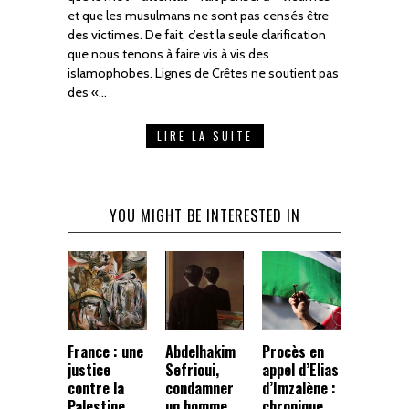
et que les musulmans ne sont pas censés être
des victimes. De fait, c’est la seule clarification
que nous tenons à faire vis à vis des
islamophobes. Lignes de Crêtes ne soutient pas
des «…
LIRE LA SUITE
YOU MIGHT BE INTERESTED IN
France : une
Abdelhakim
Procès en
justice
Sefrioui,
appel d’Elias
contre la
condamner
d’Imzalène :
Palestine
un homme
chronique