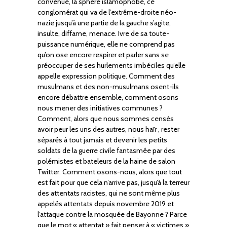
convenue, la sphère islamophobe, ce
conglomérat qui va de l’extrême-droite néo-
nazie jusqu’à une partie de la gauche s’agite,
insulte, diffame, menace. Ivre de sa toute-
puissance numérique, elle ne comprend pas
qu’on ose encore respirer et parler sans se
préoccuper de ses hurlements imbéciles qu’elle
appelle expression politique. Comment des
musulmans et des non-musulmans osent-ils
encore débattre ensemble, comment osons
nous mener des initiatives communes ?
Comment, alors que nous sommes censés
avoir peur les uns des autres, nous haïr , rester
séparés à tout jamais et devenir les petits
soldats de la guerre civile fantasmée par des
polémistes et bateleurs de la haine de salon
Twitter. Comment osons-nous, alors que tout
est fait pour que cela n’arrive pas, jusqu’à la terreur
des attentats racistes, qui ne sont même plus
appelés attentats depuis novembre 2019 et
l’attaque contre la mosquée de Bayonne ? Parce
que le mot « attentat » fait penser à « victimes »