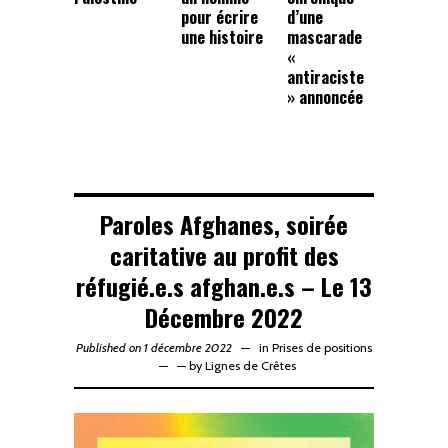
pour écrire
d’une
une histoire
mascarade
«
antiraciste
» annoncée
Paroles Afghanes, soirée
caritative au profit des
réfugié.e.s afghan.e.s – Le 13
Décembre 2022
Published on 1 décembre 2022
in
Prises de positions
—
by
Lignes de Crêtes