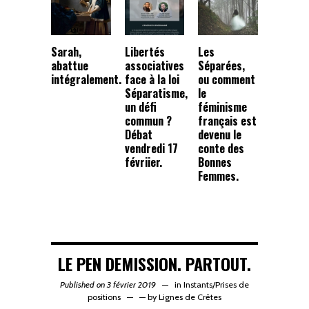
Sarah,
Libertés
Les
abattue
associatives
Séparées,
intégralement.
face à la loi
ou comment
Séparatisme,
le
un défi
féminisme
commun ?
français est
Débat
devenu le
vendredi 17
conte des
févriier.
Bonnes
Femmes.
LE PEN DEMISSION. PARTOUT.
Published on 3 février 2019
in
Instants
/
Prises de
positions
—
by
Lignes de Crêtes