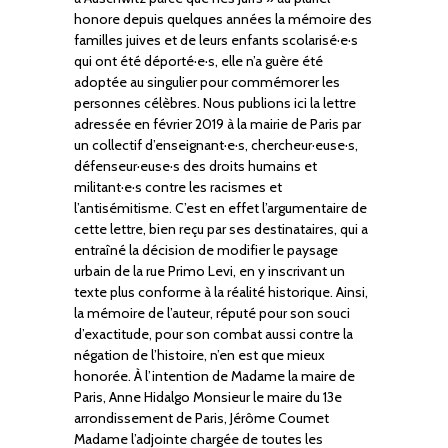
honore depuis quelques années la mémoire des
familles juives et de leurs enfants scolarisé·e·s
qui ont été déporté·e·s, elle n’a guère été
adoptée au singulier pour commémorer les
personnes célèbres. Nous publions ici la lettre
adressée en février 2019 à la mairie de Paris par
un collectif d’enseignant·e·s, chercheur·euse·s,
défenseur·euse·s des droits humains et
militant·e·s contre les racismes et
l’antisémitisme. C’est en effet l’argumentaire de
cette lettre, bien reçu par ses destinataires, qui a
entraîné la décision de modifier le paysage
urbain de la rue Primo Levi, en y inscrivant un
texte plus conforme à la réalité historique. Ainsi,
la mémoire de l’auteur, réputé pour son souci
d’exactitude, pour son combat aussi contre la
négation de l’histoire, n’en est que mieux
honorée. À l’intention de Madame la maire de
Paris, Anne Hidalgo Monsieur le maire du 13e
arrondissement de Paris, Jérôme Coumet
Madame l’adjointe chargée de toutes les