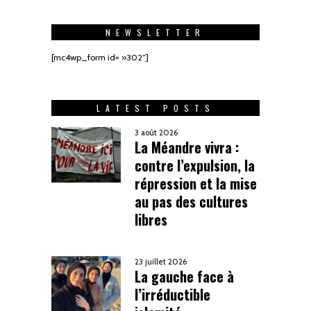
NEWSLETTER
[mc4wp_form id= »302″]
LATEST POSTS
3 août 2026
La Méandre vivra :
contre l’expulsion, la
répression et la mise
au pas des cultures
libres
23 juillet 2026
La gauche face à
l’irréductible