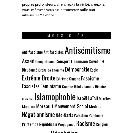
propres profondeurs, cherchez-y la vérité, créez-la
vous-mêmes ! Vous ne la trouverez nulle part
ailleurs. » (Makhno)
MOTS-CLÉS
Antisémitisme
Antifascisme
Antifascistes
Assad
Conspirationnisme
Covid-19
Complotisme
Démocratie
Dieudonné
Ecole
Droits de l'homme
Extrême Droite
Fascisme
Extrême Gauche
Fascistes
Féminisme
Gilets Jaunes
Gauche
Histoire
Islamophobie
Israël
Laïcité
Luttes
Insoumis
Marsault
Mouvement Social
Macron
Médias
Négationnisme
Néo-Nazis
Palestine
Pandémie
Racisme
Printemps Républicain
Religion
Propagande