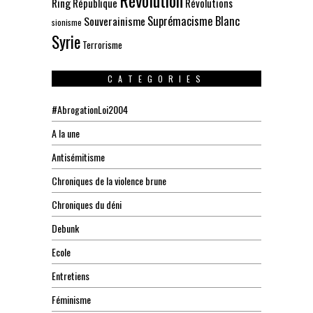
Révolution
Ring
République
Révolutions
Suprémacisme Blanc
Souverainisme
sionisme
Syrie
Terrorisme
CATEGORIES
#AbrogationLoi2004
A la une
Antisémitisme
Chroniques de la violence brune
Chroniques du déni
Debunk
Ecole
Entretiens
Féminisme