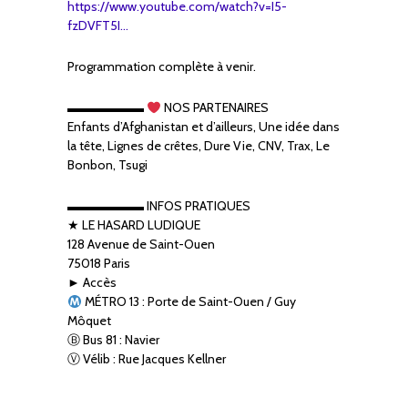
https://www.youtube.com/watch?v=I5-
fzDVFT5I…
Programmation complète à venir.
▬▬▬▬▬▬
NOS PARTENAIRES
Enfants d’Afghanistan et d’ailleurs, Une idée dans
la tête, Lignes de crêtes, Dure Vie, CNV, Trax, Le
Bonbon, Tsugi
▬▬▬▬▬▬ INFOS PRATIQUES
★ LE HASARD LUDIQUE
128 Avenue de Saint-Ouen
75018 Paris
► Accès
MÉTRO 13 : Porte de Saint-Ouen / Guy
Môquet
Ⓑ Bus 81 : Navier
Ⓥ Vélib : Rue Jacques Kellner