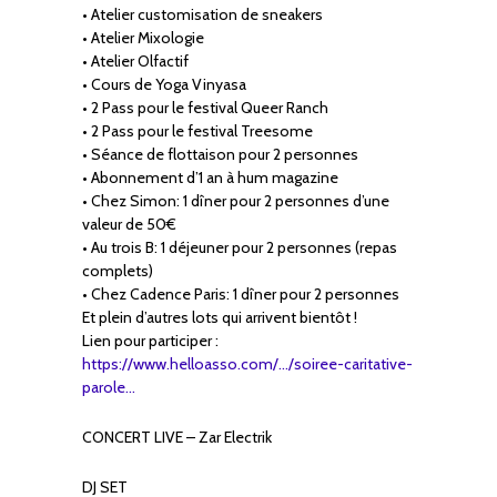
• Atelier customisation de sneakers
• Atelier Mixologie
• Atelier Olfactif
• Cours de Yoga Vinyasa
• 2 Pass pour le festival Queer Ranch
• 2 Pass pour le festival Treesome
• Séance de flottaison pour 2 personnes
• Abonnement d’1 an à hum magazine
• Chez Simon: 1 dîner pour 2 personnes d’une
valeur de 50€
• Au trois B: 1 déjeuner pour 2 personnes (repas
complets)
• Chez Cadence Paris: 1 dîner pour 2 personnes
Et plein d’autres lots qui arrivent bientôt !
Lien pour participer :
https://www.helloasso.com/…/soiree-caritative-
parole…
CONCERT LIVE – Zar Electrik
DJ SET