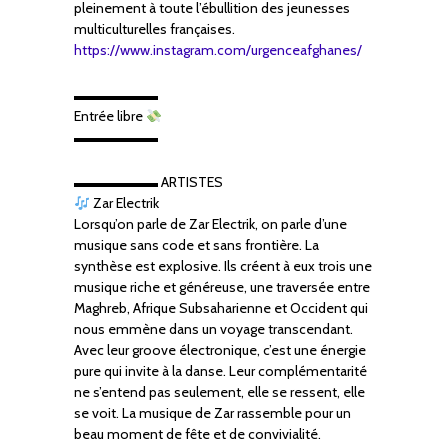
pleinement à toute l’ébullition des jeunesses
multiculturelles françaises.
https://www.instagram.com/urgenceafghanes/
▬▬▬▬▬▬
Entrée libre
▬▬▬▬▬▬
▬▬▬▬▬▬ ARTISTES
Zar Electrik
Lorsqu’on parle de Zar Electrik, on parle d’une
musique sans code et sans frontière. La
synthèse est explosive. Ils créent à eux trois une
musique riche et généreuse, une traversée entre
Maghreb, Afrique Subsaharienne et Occident qui
nous emmène dans un voyage transcendant.
Avec leur groove électronique, c’est une énergie
pure qui invite à la danse. Leur complémentarité
ne s’entend pas seulement, elle se ressent, elle
se voit. La musique de Zar rassemble pour un
beau moment de fête et de convivialité.