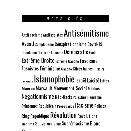
MOTS-CLÉS
Antisémitisme
Antifascisme
Antifascistes
Assad
Conspirationnisme
Covid-19
Complotisme
Démocratie
Dieudonné
Ecole
Droits de l'homme
Extrême Droite
Fascisme
Extrême Gauche
Fascistes
Féminisme
Gilets Jaunes
Gauche
Histoire
Islamophobie
Israël
Laïcité
Luttes
Insoumis
Marsault
Mouvement Social
Macron
Médias
Négationnisme
Néo-Nazis
Palestine
Pandémie
Racisme
Printemps Républicain
Religion
Propagande
Révolution
Ring
République
Révolutions
Suprémacisme Blanc
Souverainisme
sionisme