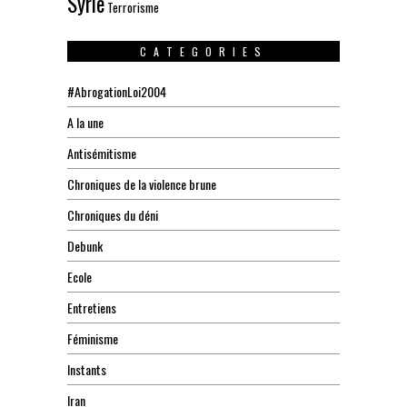
Syrie
Terrorisme
CATEGORIES
#AbrogationLoi2004
A la une
Antisémitisme
Chroniques de la violence brune
Chroniques du déni
Debunk
Ecole
Entretiens
Féminisme
Instants
Iran