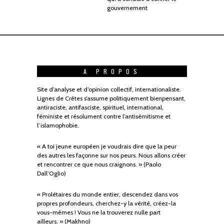
gouvernement
A PROPOS
Site d’analyse et d’opinion collectif, internationaliste.
Lignes de Crêtes s’assume politiquement bienpensant,
antiraciste, antifasciste, spirituel, international,
féministe et résolument contre l’antisémitisme et
l’islamophobie.
« A toi jeune européen je voudrais dire que la peur
des autres les façonne sur nos peurs. Nous allons créer
et rencontrer ce que nous craignons. » (Paolo
Dall’Oglio)
« Prolétaires du monde entier, descendez dans vos
propres profondeurs, cherchez-y la vérité, créez-la
vous-mêmes ! Vous ne la trouverez nulle part
ailleurs. » (Makhno)