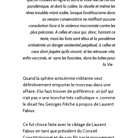
pandémique, et dont la colère, la révolte et même les
rêves troublés m’ont aidée, lorsque l’antifascisme dans
sa version conservatrice ne m’offrait aucune
consolation face à la violence macroniste contre les
plus précaires. A celles et ceux qui, donc, haïront ce
texte, mais les faits sont têtus et la pandémie
antisémite un danger existentiel perpétuel, à celles et
ceux dont j’espère qu’ils vivront, et les retrouver vite,
enfin vaccinés, et sans les fascistes, dans les luttes pour
la Vie .
Quand la sphère antisémite militante veut
définitivement emporter le morceau dans une
affaire, il lui faut trouver de préférence, un Juif qui
n’ait pas « une tronche très catholique », comme
le disait feu Georges Frêche à propos de Laurent
Fabius.
Ce fut chose faite avec le ciblage de Laurent
Fabius en tant que président du Conseil
Constitutionnel et de son fils par le mouvement