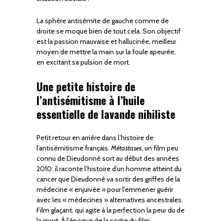
La sphère antisémite de gauche comme de
droite se moque bien de tout cela. Son objectif
est la passion mauvaise et hallucinée, meilleur
moyen de mettre la main sur la foule apeurée,
en excitant sa pulsion de mort.
Une petite histoire de
l’antisémitisme à l’huile
essentielle de lavande nihiliste
Petit retour en arrière dans l’histoire de
l’antisémitisme français.
Métastases
, un film peu
connu de Dieudonné sort au début des années
2010: il raconte l’histoire d’un homme atteint du
cancer que Dieudonné va sortir des griffes de la
médecine « enjuivée » pour l’emmener guérir
avec les « médecines » alternatives ancestrales.
Film glaçant, qui agite à la perfection la peur du de
la mort. À l’époque de la sortie du film,