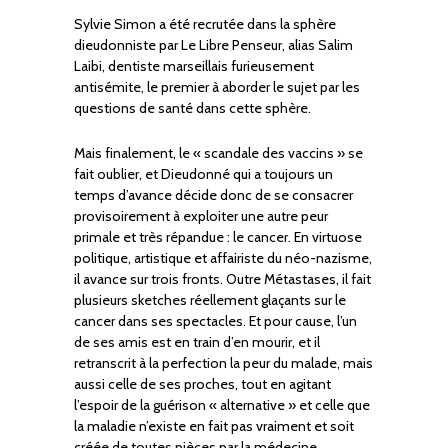
Sylvie Simon a été recrutée dans la sphère
dieudonniste par Le Libre Penseur, alias Salim
Laibi, dentiste marseillais furieusement
antisémite, le premier à aborder le sujet par les
questions de santé dans cette sphère.
Mais finalement, le « scandale des vaccins » se
fait oublier, et Dieudonné qui a toujours un
temps d’avance décide donc de se consacrer
provisoirement à exploiter une autre peur
primale et très répandue : le cancer. En virtuose
politique, artistique et affairiste du néo-nazisme,
il avance sur trois fronts. Outre Métastases, il fait
plusieurs sketches réellement glaçants sur le
cancer dans ses spectacles. Et pour cause, l’un
de ses amis est en train d’en mourir, et il
retranscrit à la perfection la peur du malade, mais
aussi celle de ses proches, tout en agitant
l’espoir de la guérison « alternative » et celle que
la maladie n’existe en fait pas vraiment et soit
créée de toutes pièces par la médecine