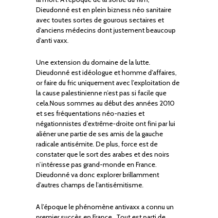
Dieudonné est en plein bizness néo sanitaire
avec toutes sortes de gourous sectaires et
d’anciens médecins dont justement beaucoup
d’anti vaxx.
Une extension du domaine de la lutte.
Dieudonné est idéologue et homme d’affaires,
or faire du fric uniquement avec l’exploitation de
la cause palestinienne n’est pas si facile que
cela.Nous sommes au début des années 2010
et ses fréquentations néo-nazies et
négationnistes d’extrême-droite ont fini par lui
aliéner une partie de ses amis de la gauche
radicale antisémite. De plus, force est de
constater que le sort des arabes et des noirs
n’intéresse pas grand-monde en France.
Dieudonné va donc explorer brillamment
d’autres champs de l’antisémitisme.
A l’époque le phénomène antivaxx a connu un
premier succès en France . Tout est parti de