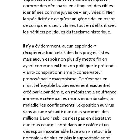
comme des néo-nazis en attaquant des cibles
identifiées comme juives ou « enjuivées ». Nier
la spécificité de ce qu’est un génocide, en osant
se comparer à ses victimes tout en défilant avec
les héritiers politiques du fascisme historique.
Il n’y a évidemment, aucun espoir de «
récupérer » tout cela à des fins progressistes.
Mais aucun espoir non plus d’y mettre fin en
ayant comme seul horizon politique le prétendu
« anti-conspirationnisme » conservateur
proposé par le macronisme. Ce n’est pas en
niant l’effroyable bouleversement existentiel
créé par la pandémie, en méprisant la souffrance
immense créée par les morts innombrables, la
maladie, les confinements, l’exposition au virus
sans aucune sécurité que nous sommes des
millions à avoir subi, ce n’est pas en décrétant
que tous ceux qui sont dans une colère et un
désespoir insoutenable face à un « retour à la
normale » de plus en plus insupportable sont