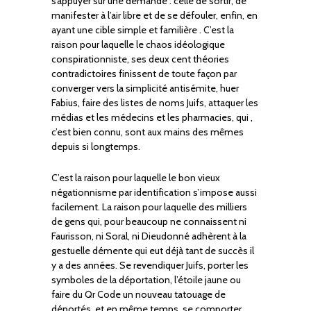
s’appuyer sur une demande : celle de sortir, de
manifester à l’air libre et de se défouler, enfin, en
ayant une cible simple et familière . C’est la
raison pour laquelle le chaos idéologique
conspirationniste, ses deux cent théories
contradictoires finissent de toute façon par
converger vers la simplicité antisémite, huer
Fabius, faire des listes de noms Juifs, attaquer les
médias et les médecins et les pharmacies, qui ,
c’est bien connu, sont aux mains des mêmes
depuis si longtemps.
C’est la raison pour laquelle le bon vieux
négationnisme par identification s’impose aussi
facilement. La raison pour laquelle des milliers
de gens qui, pour beaucoup ne connaissent ni
Faurisson, ni Soral, ni Dieudonné adhèrent à la
gestuelle démente qui eut déjà tant de succès il
y a des années. Se revendiquer Juifs, porter les
symboles de la déportation, l’étoile jaune ou
faire du Qr Code un nouveau tatouage de
déportés, et en même temps, se comporter