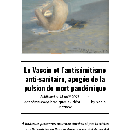
Le Vaccin et l’antisémitisme
anti-sanitaire, apogée de la
pulsion de mort pandémique
Published on 18 août 2021
in
Antisémitisme
/
Chroniques du déni
—
by
Nadia
Meziane
A toutes les personnes antivaxx,sincères et pas fascistes
que j’ai croisées en ligne et dans le triste réel de cet été