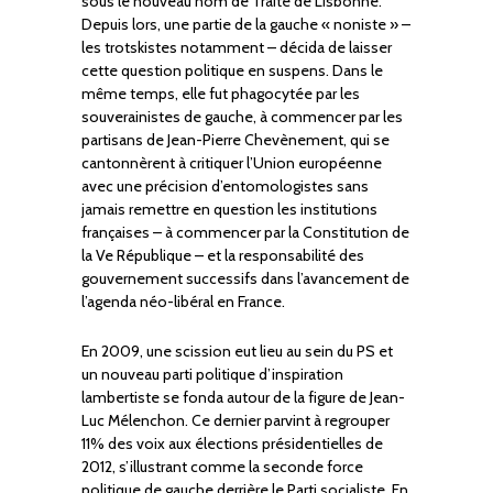
sous le nouveau nom de Traité de Lisbonne.
Depuis lors, une partie de la gauche « noniste » –
les trotskistes notamment – décida de laisser
cette question politique en suspens. Dans le
même temps, elle fut phagocytée par les
souverainistes de gauche, à commencer par les
partisans de Jean-Pierre Chevènement, qui se
cantonnèrent à critiquer l’Union européenne
avec une précision d’entomologistes sans
jamais remettre en question les institutions
françaises – à commencer par la Constitution de
la Ve République – et la responsabilité des
gouvernement successifs dans l’avancement de
l’agenda néo-libéral en France.
En 2009, une scission eut lieu au sein du PS et
un nouveau parti politique d’inspiration
lambertiste se fonda autour de la figure de Jean-
Luc Mélenchon. Ce dernier parvint à regrouper
11% des voix aux élections présidentielles de
2012, s’illustrant comme la seconde force
politique de gauche derrière le Parti socialiste. En