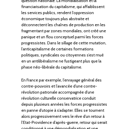
question nationale. La mondialisation et la
financiarisation du capitalisme, qui affaiblissent
les services publics, rendent l’oppression
économique toujours plus abstraite et
déconnectent les chaînes de production en les
fragmentant par zones mondiales, ont créé une
panique et un flou conceptuel parmi les forces
progressistes. Dans le sillage de cette mutation,
l’anticapitalisme de certaines formations
politiques, syndicales ou citoyennes s’est mué
en un antilibéralisme ne fustigeant plus que la
phase néo-libérale du capitalisme.
En France par exemple, l’enrayage général des
contre-pouvoirs et l’avancée d’une contre-
révolution patronale accompagnée d’une
révolution culturelle conservatrice conduit
depuis plusieurs années les forces progressistes
en panne d’utopie à s’adapter. Elles se tournent
alors progressivement vers le rêve d’un retour à
l’Etat-Providence d’après-guerre, retour qui serait
conditionné à une démondialisation et une