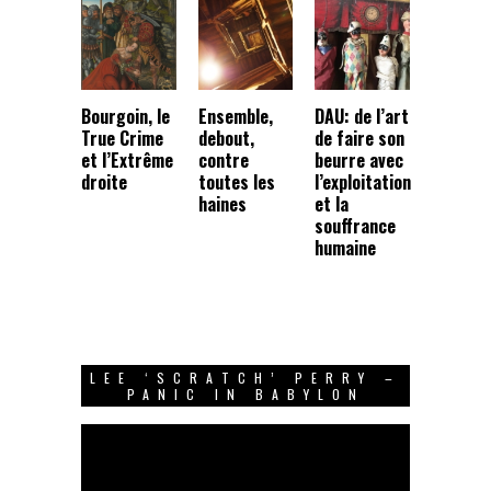
Bourgoin, le
Ensemble,
DAU: de l’art
True Crime
debout,
de faire son
et l’Extrême
contre
beurre avec
droite
toutes les
l’exploitation
haines
et la
souffrance
humaine
LEE ‘SCRATCH’ PERRY –
PANIC IN BABYLON