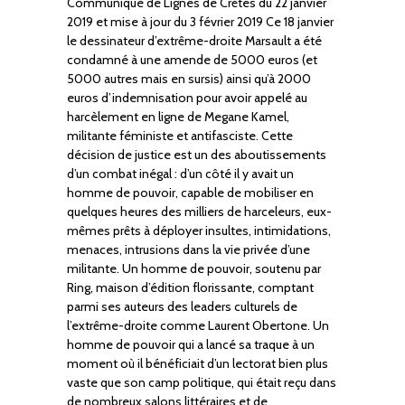
Communiqué de Lignes de Crêtes du 22 janvier
2019 et mise à jour du 3 février 2019 Ce 18 janvier
le dessinateur d’extrême-droite Marsault a été
condamné à une amende de 5000 euros (et
5000 autres mais en sursis) ainsi qu’à 2000
euros d’indemnisation pour avoir appelé au
harcèlement en ligne de Megane Kamel,
militante féministe et antifasciste. Cette
décision de justice est un des aboutissements
d’un combat inégal : d’un côté il y avait un
homme de pouvoir, capable de mobiliser en
quelques heures des milliers de harceleurs, eux-
mêmes prêts à déployer insultes, intimidations,
menaces, intrusions dans la vie privée d’une
militante. Un homme de pouvoir, soutenu par
Ring, maison d’édition florissante, comptant
parmi ses auteurs des leaders culturels de
l’extrême-droite comme Laurent Obertone. Un
homme de pouvoir qui a lancé sa traque à un
moment où il bénéficiait d’un lectorat bien plus
vaste que son camp politique, qui était reçu dans
de nombreux salons littéraires et de