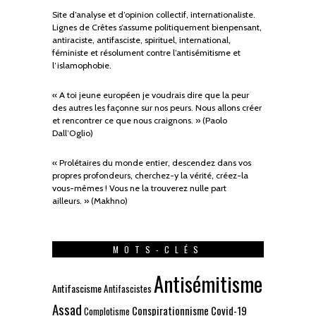
Site d’analyse et d’opinion collectif, internationaliste.
Lignes de Crêtes s’assume politiquement bienpensant,
antiraciste, antifasciste, spirituel, international,
féministe et résolument contre l’antisémitisme et
l’islamophobie.
« A toi jeune européen je voudrais dire que la peur
des autres les façonne sur nos peurs. Nous allons créer
et rencontrer ce que nous craignons. » (Paolo
Dall’Oglio)
« Prolétaires du monde entier, descendez dans vos
propres profondeurs, cherchez-y la vérité, créez-la
vous-mêmes ! Vous ne la trouverez nulle part
ailleurs. » (Makhno)
MOTS-CLÉS
Antisémitisme
Antifascisme
Antifascistes
Assad
Conspirationnisme
Covid-19
Complotisme