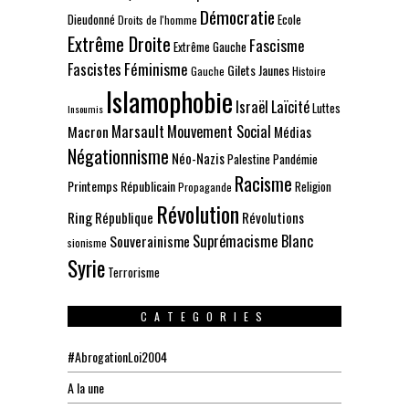
Démocratie
Dieudonné
Ecole
Droits de l'homme
Extrême Droite
Fascisme
Extrême Gauche
Fascistes
Féminisme
Gilets Jaunes
Gauche
Histoire
Islamophobie
Israël
Laïcité
Luttes
Insoumis
Marsault
Mouvement Social
Macron
Médias
Négationnisme
Néo-Nazis
Palestine
Pandémie
Racisme
Printemps Républicain
Religion
Propagande
Révolution
Ring
République
Révolutions
Suprémacisme Blanc
Souverainisme
sionisme
Syrie
Terrorisme
CATEGORIES
#AbrogationLoi2004
A la une