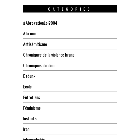
CATEGORIES
#AbrogationLoi2004
A la une
Antisémitisme
Chroniques de la violence brune
Chroniques du déni
Debunk
Ecole
Entretiens
Féminisme
Instants
Iran
islamophobie