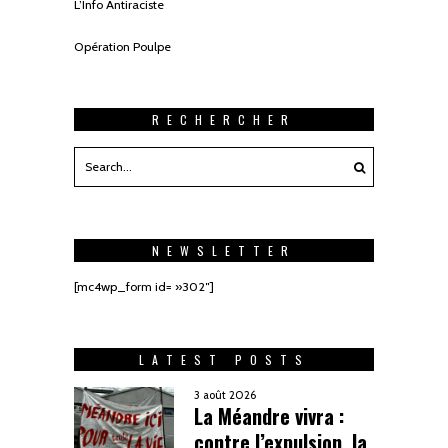
L’Info Antiraciste
Opération Poulpe
RECHERCHER
NEWSLETTER
[mc4wp_form id= »302″]
LATEST POSTS
3 août 2026
La Méandre vivra :
contre l’expulsion, la