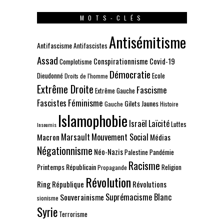
MOTS-CLÉS
Antisémitisme
Antifascisme
Antifascistes
Assad
Conspirationnisme
Covid-19
Complotisme
Démocratie
Dieudonné
Ecole
Droits de l'homme
Extrême Droite
Fascisme
Extrême Gauche
Fascistes
Féminisme
Gilets Jaunes
Gauche
Histoire
Islamophobie
Israël
Laïcité
Luttes
Insoumis
Marsault
Mouvement Social
Macron
Médias
Négationnisme
Néo-Nazis
Palestine
Pandémie
Racisme
Printemps Républicain
Religion
Propagande
Révolution
Ring
République
Révolutions
Suprémacisme Blanc
Souverainisme
sionisme
Syrie
Terrorisme