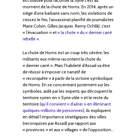
est utilisée pour raconter la Syrie c’est au
moment de la chute de Homs. En 2014, après un
siège d’une barbarie sans nom, les violations de
cessez le feu, l’assassinat planifié de journalistes
Marie Colvin, Gilles Jacquier, Remy Ochlik), c’est
« l’évacuation » et
« la chute » du « dernier carré
rebelle »
.
La chute de Homs est un coup très sévère, les
militants eux même racontent la chute du
« dernier carré ». Mais l’habileté d’Assad va être
de réussir à imposer ce narratif de
« reconquête » à partir de la victoire symbolique
de Homs. En se concentrant justement sur les
symboles, aidé par les experts qui découpent le
territoire syrien en « Syrie utile » et le reste du
territoire (
qu’il convient « d’aérer » en éliminant
quelques millions de personnes
), ils expliquent
en détail l’importance stratégiques des villes
(reconquises par Assad) par rapport aux
« provinces » et aux « villages » de l’opposition…