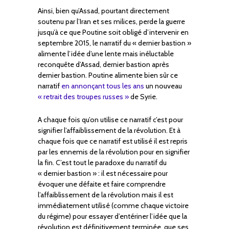
Ainsi, bien qu’Assad, pourtant directement
soutenu par l’Iran et ses milices, perde la guerre
jusqu’à ce que Poutine soit obligé d’intervenir en
septembre 2015, le narratif du « dernier bastion »
alimente l’idée d’une lente mais inéluctable
reconquête d’Assad, dernier bastion après
dernier bastion. Poutine alimente bien sûr ce
narratif
en annonçant tous les ans
un nouveau
« retrait des troupes russes »
de Syrie.
A chaque fois qu’on utilise ce narratif c’est pour
signifier l’affaiblissement de la révolution. Et à
chaque fois que ce narratif est utilisé il est repris
par les ennemis de la révolution pour en signifier
la fin. C’est tout le paradoxe du narratif du
« dernier bastion » : il est nécessaire pour
évoquer une défaite et faire comprendre
l’affaiblissement de la révolution mais il est
immédiatement utilisé (comme chaque victoire
du régime) pour essayer d’entériner l’idée que la
révolution est définitivement terminée, que ses