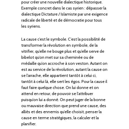
pour créer une nouvelle dialectique historique.
Exemple concret dans le cas syrien : dépasser la
dialectique Dictature / Islamiste par une exigence
radicale de liberté et de démocratie pour tous
les syriens.
La cause c’est le symbole. C’est la possibilité de
transformer la révolution en symbole, de la
vitrifier, qu’elle ne bouge plus et qu’elle serve de
bibelot qu’on met sur sa cheminée ou de
médaille qu’on accroche à son veston. Autant on
est au service de la révolution, autant la cause on
se l’arrache, elle appartient tantôt à celui ci,
tantôt à celui là, elle sert les égos. Pour la cause il
faut faire quelque chose. On lui donne et on
attend en retour, de pouvoir se l’attribuer
puisqu’on lui a donné. On peut juger de la bonne
ou mauvaise direction que prend une cause, des
alliés et des ennemis qu’elle choisit, penser la
cause en terme stratégiques, la calculer et la
planifier.