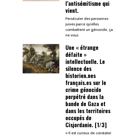
l’antisémitisme qui
vient.
Persécuter des personnes
juives parce qu’elles
combattent un génocide, ça
ne vous
Une « étrange
défaite »
intellectuelle. Le
silence des
historien.nes
français.es sur le
crime génocide
perpétré dans la
bande de Gaza et
dans les territoires
occupés de
Cisjordanie. [1/3]
« Il est curieux de constater