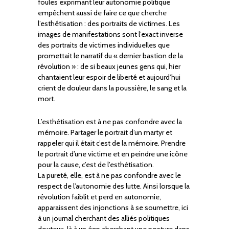
foules exprimant leur autonomie politique
empêchent aussi de faire ce que cherche
l’esthétisation : des portraits de victimes. Les
images de manifestations sont l’exact inverse
des portraits de victimes individuelles que
promettait le narratif du « dernier bastion de la
révolution » : de si beaux jeunes gens qui, hier
chantaient leur espoir de liberté et aujourd’hui
crient de douleur dans la poussière, le sang et la
mort.
L’esthétisation est à ne pas confondre avec la
mémoire. Partager le portrait d’un martyr et
rappeler qui il était c’est de la mémoire. Prendre
le portrait d’une victime et en peindre une icône
pour la cause, c’est de l’esthétisation.
La pureté, elle, est à ne pas confondre avec le
respect de l’autonomie des lutte. Ainsi lorsque la
révolution faiblit et perd en autonomie,
apparaissent des injonctions à se soumettre, ici
à un journal cherchant des alliés politiques
douteux, là à un égo cherchant une posture dans