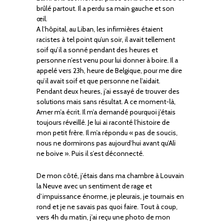
brûlé partout. Il a perdu sa main gauche et son
œil.
A l’hôpital, au Liban, les infirmières étaient
racistes à tel point qu’un soir, il avait tellement
soif qu’il a sonné pendant des heures et
personne n’est venu pour lui donner à boire. Il a
appelé vers 23h, heure de Belgique, pour me dire
qu’il avait soif et que personne ne l’aidait.
Pendant deux heures, j’ai essayé de trouver des
solutions mais sans résultat. A ce moment-là,
Amer m’a écrit. Il m’a demandé pourquoi j’étais
toujours réveillé. Je lui ai raconté l’histoire de
mon petit frère. Il m’a répondu « pas de soucis,
nous ne dormirons pas aujourd’hui avant qu’Ali
ne boive ». Puis il s’est déconnecté.
De mon côté, j’étais dans ma chambre à Louvain
la Neuve avec un sentiment de rage et
d’impuissance énorme, je pleurais, je tournais en
rond et je ne savais pas quoi faire. Tout à coup,
vers 4h du matin, j’ai reçu une photo de mon