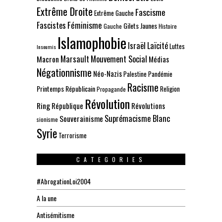
Extrême Droite
Fascisme
Extrême Gauche
Fascistes
Féminisme
Gilets Jaunes
Gauche
Histoire
Islamophobie
Israël
Laïcité
Luttes
Insoumis
Marsault
Mouvement Social
Macron
Médias
Négationnisme
Néo-Nazis
Palestine
Pandémie
Racisme
Printemps Républicain
Religion
Propagande
Révolution
Ring
République
Révolutions
Suprémacisme Blanc
Souverainisme
sionisme
Syrie
Terrorisme
CATEGORIES
#AbrogationLoi2004
A la une
Antisémitisme