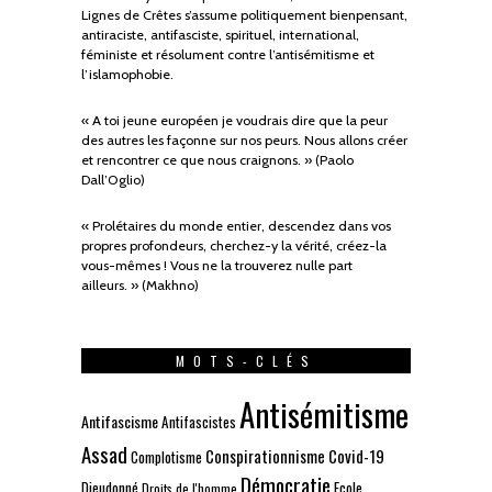
Lignes de Crêtes s’assume politiquement bienpensant,
antiraciste, antifasciste, spirituel, international,
féministe et résolument contre l’antisémitisme et
l’islamophobie.
« A toi jeune européen je voudrais dire que la peur
des autres les façonne sur nos peurs. Nous allons créer
et rencontrer ce que nous craignons. » (Paolo
Dall’Oglio)
« Prolétaires du monde entier, descendez dans vos
propres profondeurs, cherchez-y la vérité, créez-la
vous-mêmes ! Vous ne la trouverez nulle part
ailleurs. » (Makhno)
MOTS-CLÉS
Antisémitisme
Antifascisme
Antifascistes
Assad
Conspirationnisme
Covid-19
Complotisme
Démocratie
Dieudonné
Ecole
Droits de l'homme