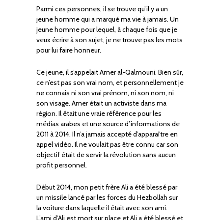
Parmi ces personnes, il se trouve qu’il y a un
jeune homme qui a marqué ma vie à jamais. Un
jeune homme pour lequel, à chaque fois que je
veux écrire à son sujet, je ne trouve pas les mots
pour lui faire honneur.
Ce jeune, il s’appelait Amer al-Qalmouni. Bien sûr,
ce n’est pas son vrai nom, et personnellement je
ne connais ni son vrai prénom, ni son nom, ni
son visage. Amer était un activiste dans ma
région. Il était une vraie référence pour les
médias arabes et une source d’informations de
2011 à 2014. Il n’a jamais accepté d’apparaître en
appel vidéo. Il ne voulait pas être connu car son
objectif était de servir la révolution sans aucun
profit personnel.
Début 2014, mon petit frère Ali a été blessé par
un missile lancé par les forces du Hezbollah sur
la voiture dans laquelle il était avec son ami.
L’ami d’Ali est mort sur place et Ali a été blessé et