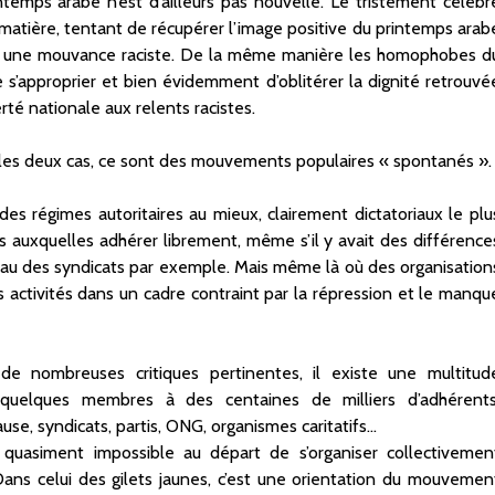
ntemps arabe n’est d’ailleurs pas nouvelle. Le tristement célèbr
 matière, tentant de récupérer l’image positive du printemps arab
re une mouvance raciste. De la même manière les homophobes d
 s’approprier et bien évidemment d’oblitérer la dignité retrouvé
rté nationale aux relents racistes.
s les deux cas, ce sont des mouvements populaires « spontanés ».
es régimes autoritaires au mieux, clairement dictatoriaux le plu
ns auxquelles adhérer librement, même s’il y avait des différence
iveau des syndicats par exemple. Mais même là où des organisation
s activités dans un cadre contraint par la répression et le manqu
e nombreuses critiques pertinentes, il existe une multitud
e quelques membres à des centaines de milliers d’adhérents
use, syndicats, partis, ONG, organismes caritatifs…
 quasiment impossible au départ de s’organiser collectivemen
Dans celui des gilets jaunes, c’est une orientation du mouvemen