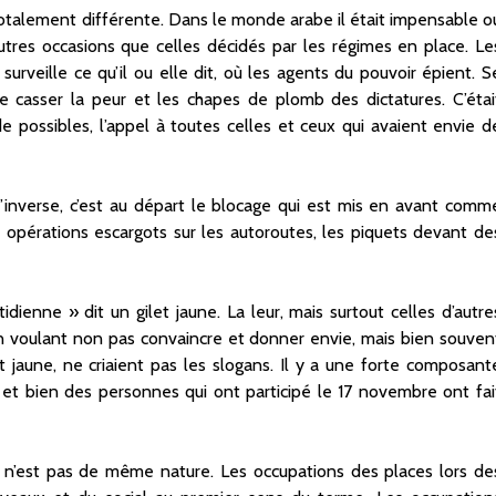
i totalement différente. Dans le monde arabe il était impensable o
utres occasions que celles décidés par les régimes en place. Le
surveille ce qu’il ou elle dit, où les agents du pouvoir épient. S
de casser la peur et les chapes de plomb des dictatures. C’étai
 de possibles, l’appel à toutes celles et ceux qui avaient envie d
l’inverse, c’est au départ le blocage qui est mis en avant comm
es opérations escargots sur les autoroutes, les piquets devant de
dienne » dit un gilet jaune. La leur, mais surtout celles d’autre
en voulant non pas convaincre et donner envie, mais bien souven
t jaune, ne criaient pas les slogans. Il y a une forte composant
 et bien des personnes qui ont participé le 17 novembre ont fai
 n’est pas de même nature. Les occupations des places lors de