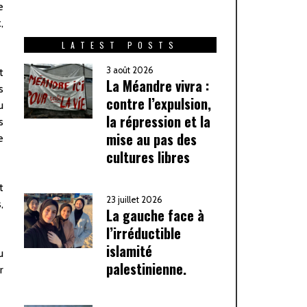
e
,
LATEST POSTS
3 août 2026
t
La Méandre vivra :
s
contre l’expulsion,
u
la répression et la
s
mise au pas des
e
cultures libres
t
23 juillet 2026
,
La gauche face à
l’irréductible
islamité
u
palestinienne.
r