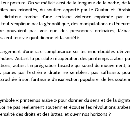
 leur posture. On se méfiait ainsi de la longueur de la barbe, de l
tiles aux minorités, du soutien apporté par le Quatar et l’Arabi
e dictateur tombe, d’une certaine violence exprimée par le
tout s’explique par la géopolitique, des manipulations extérieure
ne pouvaient pas voir que des personnes ordinaires, là-bas
saient leur vie quotidienne et la société.
trangement d’une rare complaisance sur les innombrables dérive
phobes. Autant la possible récupération des printemps arabes pa
entions, autant l’imprégnation fasciste qui sourd du mouvement, l
ts jaunes par l’extrême droite ne semblent pas suffisants pou
ccrochée à son fantasme d’insurrection populaire, de les souteni
e symbole « printemps arabe » pour donner du sens et de la dignit
i ne pas réellement soutenir et écouter les révolutions arabes
ersalité des droits et des luttes, et ouvrir nos horizons ?