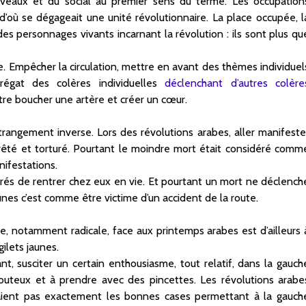
veaux et du social au premier sens du terme. Les occupation
d’où se dégageait une unité révolutionnaire. La place occupée, l
es personnages vivants incarnant la révolution : ils sont plus qu
ime. Empêcher la circulation, mettre en avant des thèmes individuel
agrégat des colères individuelles
déclenchant d’autres colère
tre boucher une artère et créer un cœur.
trangement inverse. Lors des révolutions arabes, aller manifeste
arrêté et torturé. Pourtant le moindre mort était considéré comm
ifestations.
assurés de rentrer chez eux en vie. Et pourtant un mort ne déclench
aunes c’est comme être victime d’un accident de la route.
he, notamment radicale, face aux printemps arabes est d’ailleurs 
gilets jaunes.
nt, susciter un certain enthousiasme, tout relatif, dans la gauch
douteux et à prendre avec des pincettes. Les révolutions arabe
haient pas exactement les bonnes cases permettant à la gauch