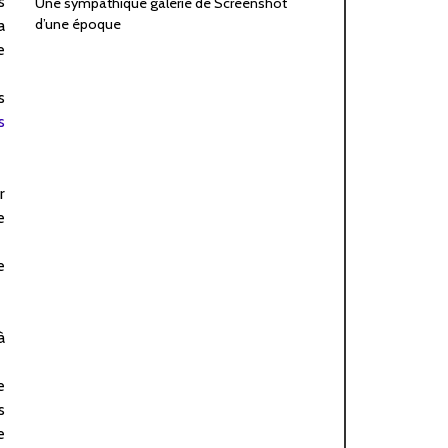
s
Une sympathique galerie de Screenshot
d’une époque
a
e
s
s
r
e
e
à
e
s
e