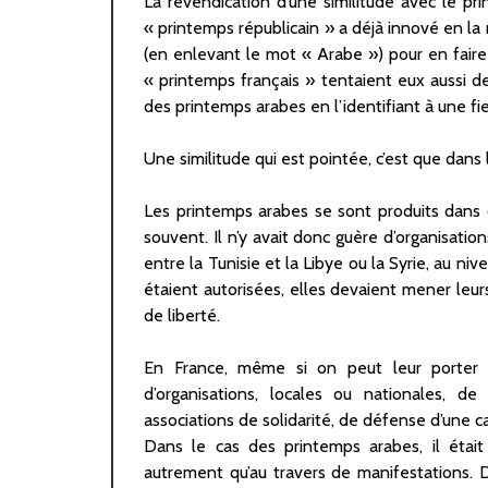
La revendication d’une similitude avec le pri
« printemps républicain » a déjà innové en la
(en enlevant le mot « Arabe ») pour en fai
« printemps français » tentaient eux aussi de
des printemps arabes en l’identifiant à une fie
Une similitude qui est pointée, c’est que dan
Les printemps arabes se sont produits dans d
souvent. Il n’y avait donc guère d’organisatio
entre la Tunisie et la Libye ou la Syrie, au n
étaient autorisées, elles devaient mener leur
de liberté.
En France, même si on peut leur porter d
d’organisations, locales ou nationales, d
associations de solidarité, de défense d’une ca
Dans le cas des printemps arabes, il était
autrement qu’au travers de manifestations. 