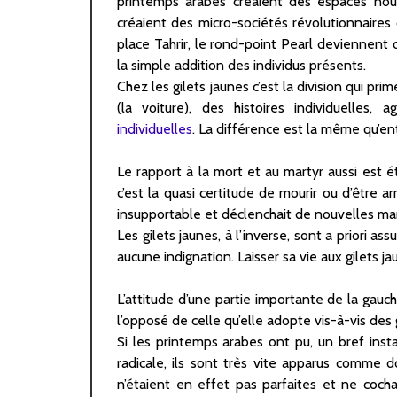
printemps arabes créaient des espaces nou
créaient des micro-sociétés révolutionnaires 
place Tahrir, le rond-point Pearl deviennent d
la simple addition des individus présents.
Chez les gilets jaunes c’est la division qui pr
(la voiture), des histoires individuelles, 
individuelles
. La différence est la même qu’en
Le rapport à la mort et au martyr aussi est é
c’est la quasi certitude de mourir ou d’être 
insupportable et déclenchait de nouvelles man
Les gilets jaunes, à l’inverse, sont a priori 
aucune indignation. Laisser sa vie aux gilets j
L’attitude d’une partie importante de la gauc
l’opposé de celle qu’elle adopte vis-à-vis des 
Si les printemps arabes ont pu, un bref insta
radicale, ils sont très vite apparus comme 
n’étaient en effet pas parfaites et ne coc