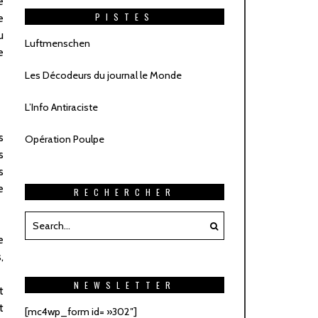
e
PISTES
e
u
Luftmenschen
e
Les Décodeurs du journal le Monde
L’Info Antiraciste
s
Opération Poulpe
s
s
e
RECHERCHER
e
,
NEWSLETTER
t
t
[mc4wp_form id= »302″]