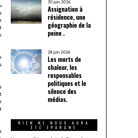
30 juin 2026
u
Assignation à
s
résidence, une
e
géographie de la
t
peine .
e
28 juin 2026
e
Les morts de
s
chaleur, les
responsables
politiques et le
s
silence des
t
médias.
e
t
RIEN NE NOUS AURA
ÉTÉ ÉPARGNÉ
s