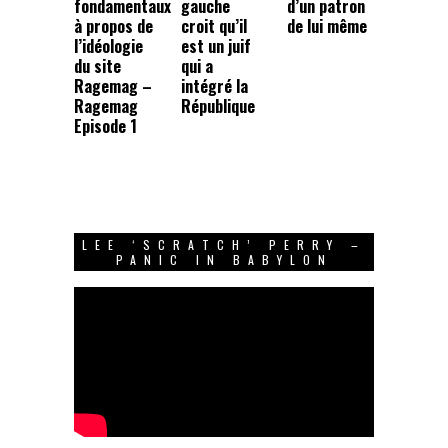
fondamentaux
gauche
d’un patron
à propos de
croit qu’il
de lui même
l’idéologie
est un juif
du site
qui a
Ragemag –
intégré la
Ragemag
République
Episode 1
LEE ‘SCRATCH’ PERRY –
PANIC IN BABYLON