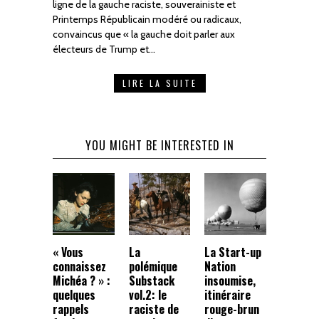
ligne de la gauche raciste, souverainiste et
Printemps Républicain modéré ou radicaux,
convaincus que « la gauche doit parler aux
électeurs de Trump et…
LIRE LA SUITE
YOU MIGHT BE INTERESTED IN
« Vous
La
La Start-up
connaissez
polémique
Nation
Michéa ? » :
Substack
insoumise,
quelques
vol.2: le
itinéraire
rappels
raciste de
rouge-brun