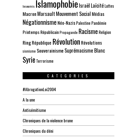
Islamophobie
Israël
Laïcité
Luttes
Insoumis
Marsault
Mouvement Social
Macron
Médias
Négationnisme
Néo-Nazis
Palestine
Pandémie
Racisme
Printemps Républicain
Religion
Propagande
Révolution
Ring
République
Révolutions
Suprémacisme Blanc
Souverainisme
sionisme
Syrie
Terrorisme
CATEGORIES
#AbrogationLoi2004
A la une
Antisémitisme
Chroniques de la violence brune
Chroniques du déni