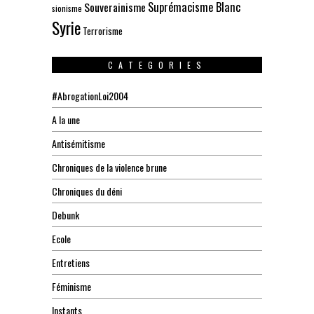
Suprémacisme Blanc
Souverainisme
sionisme
Syrie
Terrorisme
CATEGORIES
#AbrogationLoi2004
A la une
Antisémitisme
Chroniques de la violence brune
Chroniques du déni
Debunk
Ecole
Entretiens
Féminisme
Instants