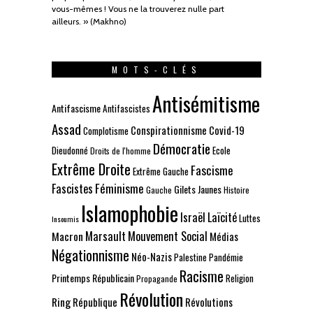
vous-mêmes ! Vous ne la trouverez nulle part
ailleurs. » (Makhno)
MOTS-CLÉS
Antisémitisme
Antifascisme
Antifascistes
Assad
Conspirationnisme
Covid-19
Complotisme
Démocratie
Dieudonné
Ecole
Droits de l'homme
Extrême Droite
Fascisme
Extrême Gauche
Fascistes
Féminisme
Gilets Jaunes
Gauche
Histoire
Islamophobie
Israël
Laïcité
Luttes
Insoumis
Marsault
Mouvement Social
Macron
Médias
Négationnisme
Néo-Nazis
Palestine
Pandémie
Racisme
Printemps Républicain
Religion
Propagande
Révolution
Ring
République
Révolutions