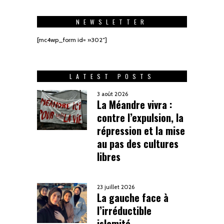
NEWSLETTER
[mc4wp_form id= »302″]
LATEST POSTS
3 août 2026
La Méandre vivra :
contre l’expulsion, la
répression et la mise
au pas des cultures
libres
23 juillet 2026
La gauche face à
l’irréductible
islamité