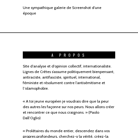
Une sympathique galerie de Screenshot d’une
époque
A PROPOS
Site d’analyse et d’opinion collectif, internationaliste.
Lignes de Crêtes s’assume politiquement bienpensant,
antiraciste, antifasciste, spirituel, international,
féministe et résolument contre l’antisémitisme et
l’islamophobie.
« A toi jeune européen je voudrais dire que la peur
des autres les façonne sur nos peurs. Nous allons créer
et rencontrer ce que nous craignons. » (Paolo
Dall’Oglio)
« Prolétaires du monde entier, descendez dans vos
propres profondeurs, cherchez-y la vérité, créez-la