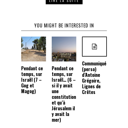
LIRE LA SUITE
YOU MIGHT BE INTERESTED IN
Communiqué
Pendant ce
Pendant ce
(perso)
temps, sur
temps, sur
d’Antoine
Israël (7 –
Israël… (6 –
Grégoire,
Gog et
si il y avait
Lignes de
Magog)
une
Crêtes
constitution
et qu’à
Jérusalem il
y avait la
mer)