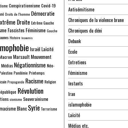
Conspirationnisme
Covid-19
tisme
Antisémitisme
Démocratie
nné
Droits de l'homme
Chroniques de la violence brune
xtrême Droite
Extrême Gauche
sme
Fascistes
Féminisme
Chroniques du déni
Gauche
Jaunes
Histoire
Insoumis
Debunk
amophobie
Israël
Laïcité
Ecole
Marsault
Mouvement
Macron
Entretiens
Négationnisme
Médias
Néo-
Féminisme
Printemps
Palestine
Pandémie
Racisme
cain
Religion
Propagande
Instants
Révolution
épublique
Iran
Souverainisme
tions
sionisme
islamophobie
Syrie
macisme Blanc
Terrorisme
Laïcité
Médias etc.