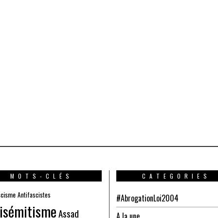
MOTS-CLÉS
CATEGORIES
scisme
Antifascistes
#AbrogationLoi2004
isémitisme
Assad
A la une