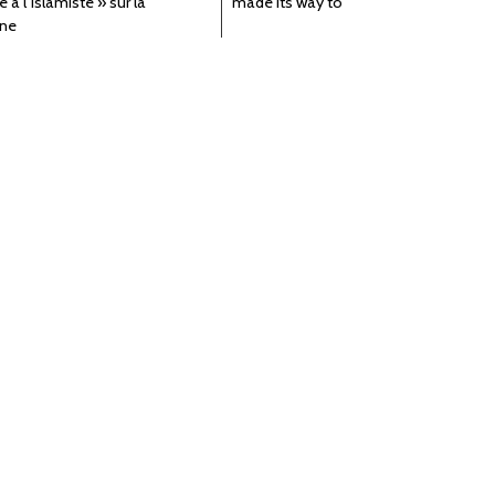
 à l’islamiste » sur la
made its way to
ne