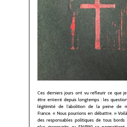
Ces derniers jours ont vu refleurir ce que je
n’ôte rien à ce qui a eu lieu: des respo
être enterré depuis longtemps : les question
politiques hors du champ de l’extrême dro
légitimité de l’abolition de la peine de 
touché à ce qui est aujourd’hui un tabou. Vil
France. « Nous pourrions en débattre. » Voil
me diront certains. Les tabous, la morale, les 
des responsables politiques de tous bords
seraient devenus des termes honteux et 
plus circonscrits au FN/RN) se permettent
Pourtant, chaque être humain se construit a