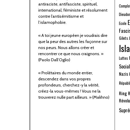
antiraciste, antifasciste, spirituel,
Complo
international, féministe et résolument
Dieudo
contre l’antisémitisme et
E
l’islamophobie.
Ecole
Fasci
« A toi jeune européen je voudrais dire
Gilets 
que la peur des autres les façonne sur
Isl
nos peurs. Nous allons créer et
rencontrer ce que nous craignons. »
Luttes
(Paolo Dall’Oglio)
Social
« Prolétaires du monde entier,
Nazis
descendez dans vos propres
Républi
profondeurs, cherchez-y la vérité,
créez-la vous-mêmes ! Vous ne la
Ring
R
trouverez nulle part ailleurs. » (Makhno)
Révolu
Supré