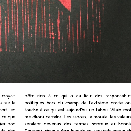
 croyais
nsables
s sur la
ite ont
mort en
ain mot,
à ce que
valeurs,
 (et non
honnis.
 de dire
utour de