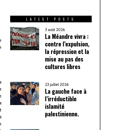
LATEST POSTS
3 août 2026
La Méandre vivra :
e
contre l’expulsion,
e
la répression et la
mise au pas des
cultures libres
s
23 juillet 2026
a
La gauche face à
e
l’irréductible
a
islamité
t
palestinienne.
i
e