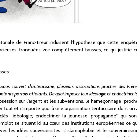
ditoriale de Franc-tireur induisent l’hypothèse que cette enquêt
acieuses, tronquées voir complètement fausses, ce qui justifie c
oses:
“Sous couvert d’antiracisme, plusieurs associations proches des Frère
nts parfois affolants. De quoi imposer leur idéologie et endoctriner l
obsession sur l’argent et les subventions, le hameçonnage “proch
r tout et n’importe quoi à une organisation tentaculaire dont on 
 clés “idéologie; endoctriner la jeunesse; propagande” qui son
mplot se situant ici au cœur des institutions européennes ce qu
ec les idées souverainistes. L’islamophobie et le souverainism