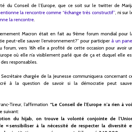
 du Conseil de l’Europe, que ce soit sur le twitter de Marij
mentionne la rencontre comme “échange très constructif”
, ni sur l
onne la rencontre
.
uvernement Macron était en fait au 9ème forum mondial pour l
ie peut-elle sauver l’environnement?” pour participer
à un pane
u forum, vers 16h elle a profité de cette occasion pour avoir u
urope où elle n’a visiblement parlé que de ça et duquel elle es
er des responsables.
 la Secrétaire chargée de la Jeunesse communiquera concernant c
cré à la question de savoir si la démocratie peut sauve
nc-Tireur, l’affirmation
“Le Conseil de l’Europe n’a rien à voi
e suivant:
ion du hijab, on trouve la volonté conjointe de l’Unio
« sensibiliser à la nécessité de respecter la diversité e