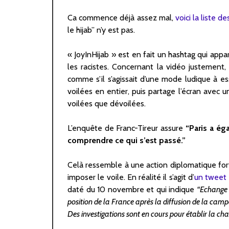
Ca commence déjà assez mal,
voici la liste d
le hijab” n’y est pas.
« JoyInHijab » est en fait un hashtag qui app
les racistes. Concernant la vidéo justement,
comme s’il s’agissait d’une mode ludique à es
voilées en entier, puis partage l’écran ave
voilées que dévoilées.
L’enquête de Franc-Tireur assure
“Paris a ég
comprendre ce qui s’est passé.”
Celà ressemble à une action diplomatique fort
imposer le voile. En réalité il s’agit d’
un tweet 
daté du 10 novembre et qui indique
“Echange f
position de la France après la diffusion de la campa
Des investigations sont en cours pour établir la cha