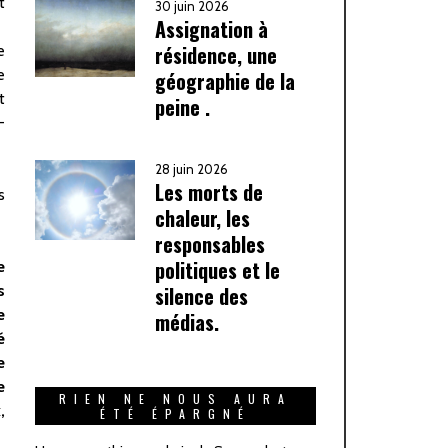
t
30 juin 2026
Assignation à
résidence, une
e
e
géographie de la
t
peine .
-
28 juin 2026
Les morts de
s
chaleur, les
responsables
politiques et le
e
silence des
s
e
médias.
é
e
e
RIEN NE NOUS AURA
,
ÉTÉ ÉPARGNÉ