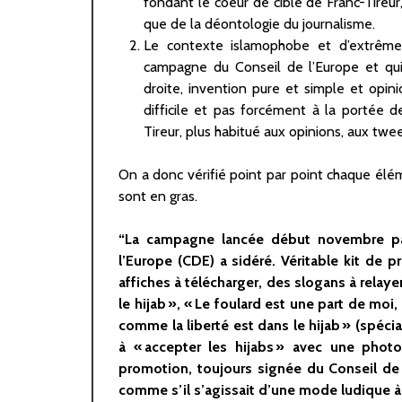
fondant le coeur de cible de Franc-Tireur
que de la déontologie du journalisme.
Le contexte islamophobe et d’extrême 
campagne du Conseil de l’Europe et qui 
droite, invention pure et simple et opin
difficile et pas forcément à la portée d
Tireur, plus habitué aux opinions, aux twe
On a donc vérifié point par point chaque élé
sont en gras.
“La campagne lancée début novembre par 
l’Europe (CDE) a sidéré. Véritable kit de 
affiches à télécharger, des slogans à relaye
le hijab », « Le foulard est une part de moi
comme la liberté est dans le hijab » (spéc
à « accepter les hijabs » avec une ph
promotion, toujours signée du Conseil de 
comme s’il s’agissait d’une mode ludique à