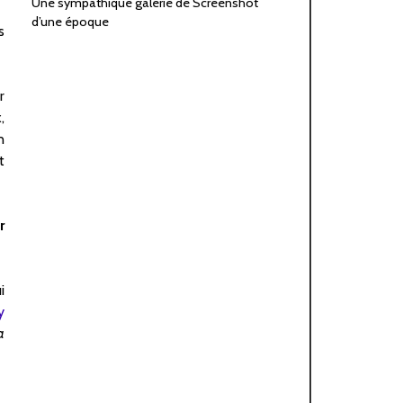
Une sympathique galerie de Screenshot
d’une époque
s
r
,
n
t
r
i
y
a