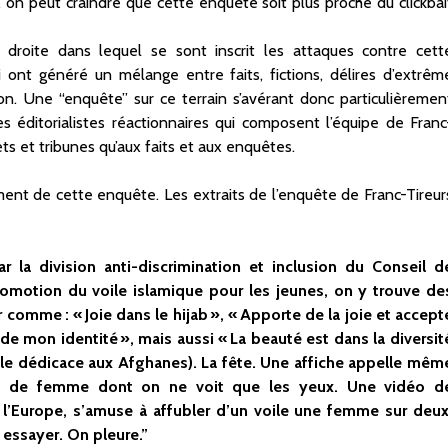
, on peut craindre que cette enquête soit plus proche du clickbai
droite dans lequel se sont inscrit les attaques contre cett
ont généré un mélange entre faits, fictions, délires d’extrêm
ion. Une “enquête” sur ce terrain s’avérant donc particulièremen
es éditorialistes réactionnaires qui composent l’équipe de Franc
ets et tribunes qu’aux faits et aux enquêtes.
ment de cette enquête. Les extraits de l’enquête de Franc-Tireur
la division anti-discrimination et inclusion du Conseil d
promotion du voile islamique pour les jeunes, on y trouve de
r comme : « Joie dans le hijab », « Apporte de la joie et accept
, de mon identité », mais aussi « La beauté est dans la diversit
iale dédicace aux Afghanes). La fête. Une affiche appelle mêm
oto de femme dont on ne voit que les yeux. Une vidéo d
l’Europe, s’amuse à affubler d’un voile une femme sur deux
 essayer. On pleure.”