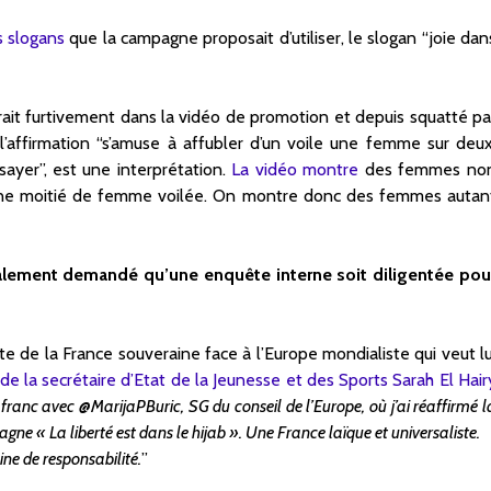
es slogans
que la campagne proposait d’utiliser, le slogan “joie dan
arait furtivement dans la vidéo de promotion et depuis squatté pa
 l’affirmation “s’amuse à affubler d’un voile une femme sur deux
sayer”, est une interprétation.
La vidéo montre
des femmes no
c une moitié de femme voilée. On montre donc des femmes autan
alement demandé qu’une enquête interne soit diligentée pou
e de la France souveraine face à l’Europe mondialiste qui veut lu
de la secrétaire d’Etat de la Jeunesse et des Sports Sarah El Hair
ranc avec @MarijaPBuric, SG du conseil de l’Europe, où j’ai réaffirmé l
gne « La liberté est dans le hijab ». Une France laïque et universaliste.
ine de responsabilité.
”