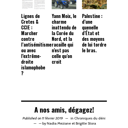
Lignes de
Yann Moix, le
Palestine :
Cretes &
charme
d’une
CCIE :
inattendu de
quenelle
Marcher
la Corée du
d’État et
contre
Nord, et la
des moyens
l’antisémitisme
racaille qui
de lui tordre
ou avec
n’est pas
le bras.
l’extrême-
celle qu’on
droite
croit
islamophobe
?
A nos amis, dégagez!
Published on 11 février 2019
in
Chroniques du déni
—
by
Nadia Meziane
et
Brigitte Stora