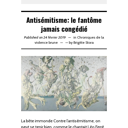
Antisémitisme: le fantôme
jamais congédié
Published on 24 février 2019
in
Chroniques de la
violence brune
—
by
Brigitte Stora
La bête immonde Contre l’antisémitisme, on
peut se tenir bien, comme le chantait Léo Ferré