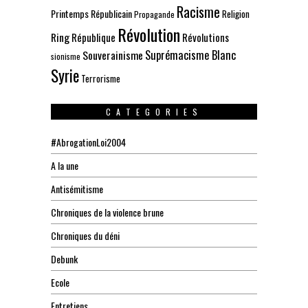
Racisme
Printemps Républicain
Religion
Propagande
Révolution
Ring
République
Révolutions
Suprémacisme Blanc
Souverainisme
sionisme
Syrie
Terrorisme
CATEGORIES
#AbrogationLoi2004
A la une
Antisémitisme
Chroniques de la violence brune
Chroniques du déni
Debunk
Ecole
Entretiens