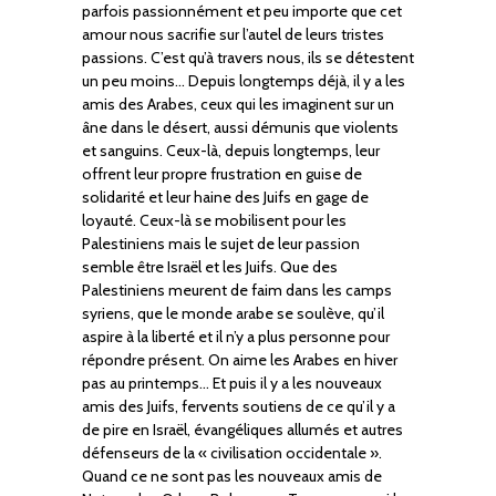
parfois passionnément et peu importe que cet
amour nous sacrifie sur l’autel de leurs tristes
passions. C’est qu’à travers nous, ils se détestent
un peu moins… Depuis longtemps déjà, il y a les
amis des Arabes, ceux qui les imaginent sur un
âne dans le désert, aussi démunis que violents
et sanguins. Ceux-là, depuis longtemps, leur
offrent leur propre frustration en guise de
solidarité et leur haine des Juifs en gage de
loyauté. Ceux-là se mobilisent pour les
Palestiniens mais le sujet de leur passion
semble être Israël et les Juifs. Que des
Palestiniens meurent de faim dans les camps
syriens, que le monde arabe se soulève, qu’il
aspire à la liberté et il n’y a plus personne pour
répondre présent. On aime les Arabes en hiver
pas au printemps… Et puis il y a les nouveaux
amis des Juifs, fervents soutiens de ce qu’il y a
de pire en Israël, évangéliques allumés et autres
défenseurs de la « civilisation occidentale ».
Quand ce ne sont pas les nouveaux amis de