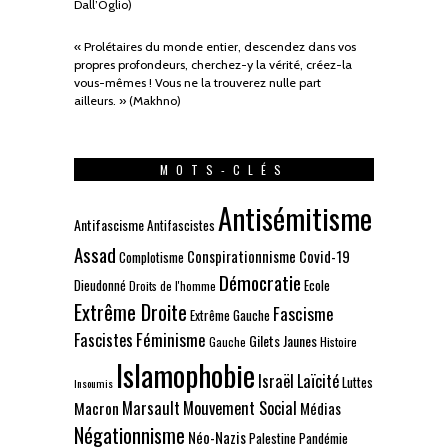
Dall’Oglio)
« Prolétaires du monde entier, descendez dans vos
propres profondeurs, cherchez-y la vérité, créez-la
vous-mêmes ! Vous ne la trouverez nulle part
ailleurs. » (Makhno)
MOTS-CLÉS
Antisémitisme
Antifascisme
Antifascistes
Assad
Conspirationnisme
Covid-19
Complotisme
Démocratie
Dieudonné
Ecole
Droits de l'homme
Extrême Droite
Fascisme
Extrême Gauche
Fascistes
Féminisme
Gilets Jaunes
Gauche
Histoire
Islamophobie
Israël
Laïcité
Luttes
Insoumis
Marsault
Mouvement Social
Macron
Médias
Négationnisme
Néo-Nazis
Palestine
Pandémie