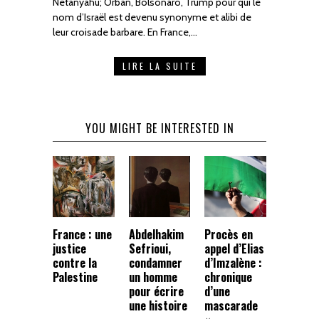
Netanyahu; Orban, Bolsonaro, Trump pour qui le
nom d’Israël est devenu synonyme et alibi de
leur croisade barbare. En France,…
LIRE LA SUITE
YOU MIGHT BE INTERESTED IN
France : une
Abdelhakim
Procès en
justice
Sefrioui,
appel d’Elias
contre la
condamner
d’Imzalène :
Palestine
un homme
chronique
pour écrire
d’une
une histoire
mascarade