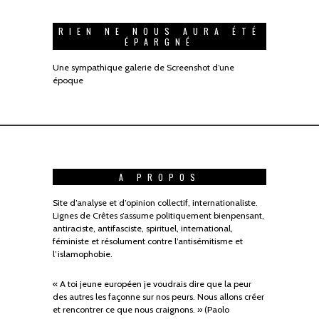
RIEN NE NOUS AURA ÉTÉ
ÉPARGNÉ
Une sympathique galerie de Screenshot d’une
époque
A PROPOS
Site d’analyse et d’opinion collectif, internationaliste.
Lignes de Crêtes s’assume politiquement bienpensant,
antiraciste, antifasciste, spirituel, international,
féministe et résolument contre l’antisémitisme et
l’islamophobie.
« A toi jeune européen je voudrais dire que la peur
des autres les façonne sur nos peurs. Nous allons créer
et rencontrer ce que nous craignons. » (Paolo