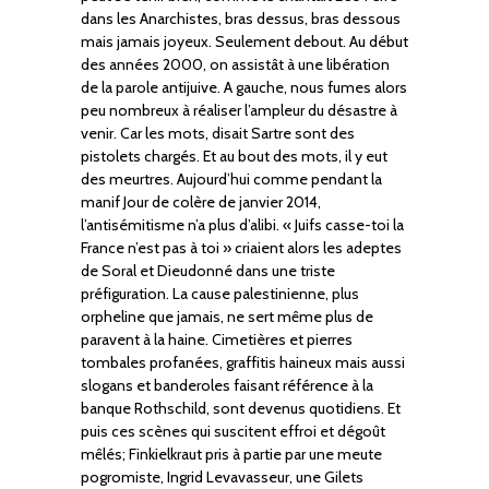
dans les Anarchistes, bras dessus, bras dessous
mais jamais joyeux. Seulement debout. Au début
des années 2000, on assistât à une libération
de la parole antijuive. A gauche, nous fumes alors
peu nombreux à réaliser l’ampleur du désastre à
venir. Car les mots, disait Sartre sont des
pistolets chargés. Et au bout des mots, il y eut
des meurtres. Aujourd’hui comme pendant la
manif Jour de colère de janvier 2014,
l’antisémitisme n’a plus d’alibi. « Juifs casse-toi la
France n’est pas à toi » criaient alors les adeptes
de Soral et Dieudonné dans une triste
préfiguration. La cause palestinienne, plus
orpheline que jamais, ne sert même plus de
paravent à la haine. Cimetières et pierres
tombales profanées, graffitis haineux mais aussi
slogans et banderoles faisant référence à la
banque Rothschild, sont devenus quotidiens. Et
puis ces scènes qui suscitent effroi et dégoût
mêlés; Finkielkraut pris à partie par une meute
pogromiste, Ingrid Levavasseur, une Gilets