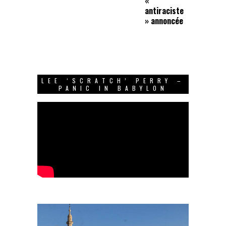
«
antiraciste
» annoncée
LEE ‘SCRATCH’ PERRY –
PANIC IN BABYLON