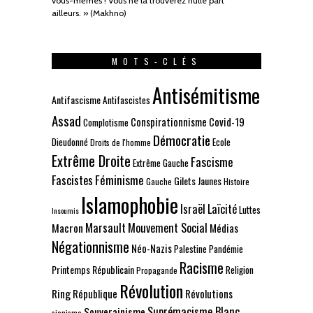
vous-mêmes ! Vous ne la trouverez nulle part
ailleurs. » (Makhno)
MOTS-CLÉS
Antisémitisme
Antifascisme
Antifascistes
Assad
Conspirationnisme
Covid-19
Complotisme
Démocratie
Dieudonné
Ecole
Droits de l'homme
Extrême Droite
Fascisme
Extrême Gauche
Fascistes
Féminisme
Gilets Jaunes
Gauche
Histoire
Islamophobie
Israël
Laïcité
Luttes
Insoumis
Marsault
Mouvement Social
Macron
Médias
Négationnisme
Néo-Nazis
Palestine
Pandémie
Racisme
Printemps Républicain
Religion
Propagande
Révolution
Ring
République
Révolutions
Suprémacisme Blanc
Souverainisme
sionisme