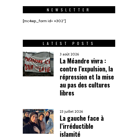
NEWSLETTER
[mc4wp_form id= »302″]
LATEST POSTS
3 août 2026
La Méandre vivra :
contre l’expulsion, la
répression et la mise
au pas des cultures
libres
23 juillet 2026
La gauche face à
l’irréductible
islamité