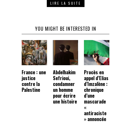
LIRE LA SUITE
YOU MIGHT BE INTERESTED IN
France : une
Abdelhakim
Procès en
justice
Sefrioui,
appel d’Elias
contre la
condamner
d’Imzalène :
Palestine
un homme
chronique
pour écrire
d’une
une histoire
mascarade
«
antiraciste
» annoncée