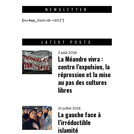
NEWSLETTER
[mc4wp_form id= »302″]
LATEST POSTS
3 août 2026
La Méandre vivra :
contre l’expulsion, la
répression et la mise
au pas des cultures
libres
23 juillet 2026
La gauche face à
l’irréductible
islamité