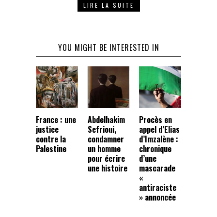
LIRE LA SUITE
YOU MIGHT BE INTERESTED IN
France : une
Abdelhakim
Procès en
justice
Sefrioui,
appel d’Elias
contre la
condamner
d’Imzalène :
Palestine
un homme
chronique
pour écrire
d’une
une histoire
mascarade
«
antiraciste
» annoncée