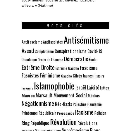
vous-mêmes ! Vous ne la trouverez nulle part
ailleurs. » (Makhno)
MOTS-CLÉS
Antisémitisme
Antifascisme
Antifascistes
Assad
Conspirationnisme
Covid-19
Complotisme
Démocratie
Dieudonné
Ecole
Droits de l'homme
Extrême Droite
Fascisme
Extrême Gauche
Fascistes
Féminisme
Gilets Jaunes
Gauche
Histoire
Islamophobie
Israël
Laïcité
Luttes
Insoumis
Marsault
Mouvement Social
Macron
Médias
Négationnisme
Néo-Nazis
Palestine
Pandémie
Racisme
Printemps Républicain
Religion
Propagande
Révolution
Ring
République
Révolutions
Suprémacisme Blanc
Souverainisme
sionisme