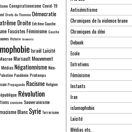
Conspirationnisme
Covid-19
tisme
Antisémitisme
Démocratie
nné
Droits de l'homme
Chroniques de la violence brune
xtrême Droite
Extrême Gauche
sme
Fascistes
Féminisme
Chroniques du déni
Gauche
Jaunes
Histoire
Insoumis
Debunk
amophobie
Israël
Laïcité
Ecole
Marsault
Mouvement
Macron
Entretiens
Négationnisme
Médias
Néo-
Féminisme
Printemps
Palestine
Pandémie
Racisme
cain
Religion
Propagande
Instants
Révolution
épublique
Iran
Souverainisme
tions
sionisme
islamophobie
Syrie
macisme Blanc
Terrorisme
Laïcité
Médias etc.