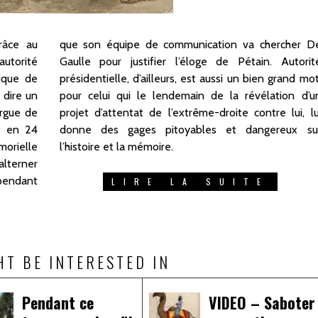
râce au
cher De
utorité
Autorité
lique de
rand mot,
 dire un
ion d’un
argue de
lui, lui
t, en 24
eux sur
morielle
l’histoire et la mémoire.
alterner
pendant
LIRE LA SUITE
HT BE INTERESTED IN
Pendant ce
VIDEO – Saboter