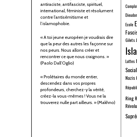
antiraciste, antifasciste, spirituel,
Complo
international, féministe et résolument
Dieudo
contre l’antisémitisme et
E
l’islamophobie.
Ecole
Fasci
« A toi jeune européen je voudrais dire
Gilets 
que la peur des autres les façonne sur
Isl
nos peurs. Nous allons créer et
rencontrer ce que nous craignons. »
Luttes
(Paolo Dall’Oglio)
Social
« Prolétaires du monde entier,
Nazis
descendez dans vos propres
Républi
profondeurs, cherchez-y la vérité,
créez-la vous-mêmes ! Vous ne la
Ring
R
trouverez nulle part ailleurs. » (Makhno)
Révolu
Supré