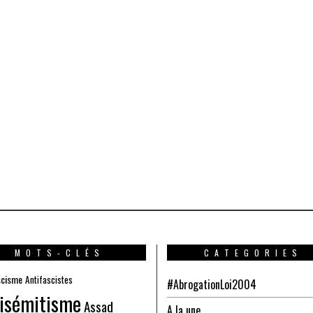
MOTS-CLÉS
CATEGORIES
scisme
Antifascistes
#AbrogationLoi2004
isémitisme
Assad
A la une