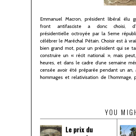
Emmanuel Macron, président libéral élu g
que son équipe de communication va cher
front antifasciste a donc choisi, d’a
Gaulle pour justifier l’éloge de Pétain. 
présidentielle octroyée par la 5eme répub
présidentielle, d’ailleurs, est aussi un bien g
célébrer le Maréchal Pétain. Choisir est à vrai
pour celui qui le lendemain de la révélat
bien grand mot, pour un président qui se t
projet d’attentat de l’extrême-droite contre 
construire un « récit national », mais peu
donne des gages pitoyables et danger
heures, et dans le cadre d’une semaine mé
censée avoir été préparée pendant un an, 
hommages et relativisation de l’hommage, 
YOU MIG
Le prix du