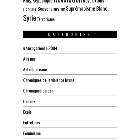
Ring
République
Révolutions
Suprémacisme Blanc
Souverainisme
sionisme
Syrie
Terrorisme
CATEGORIES
#AbrogationLoi2004
A la une
Antisémitisme
Chroniques de la violence brune
Chroniques du déni
Debunk
Ecole
Entretiens
Féminisme