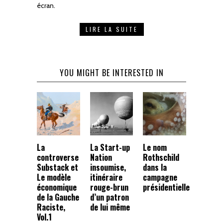
écran.
LIRE LA SUITE
YOU MIGHT BE INTERESTED IN
La
La Start-up
Le nom
controverse
Nation
Rothschild
Substack et
insoumise,
dans la
Le modèle
itinéraire
campagne
économique
rouge-brun
présidentielle
de la Gauche
d’un patron
Raciste,
de lui même
Vol.1