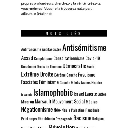
propres profondeurs, cherchez-y la vérité, créez-la
vous-mêmes ! Vous ne la trouverez nulle part
ailleurs. » (Makhno)
MOTS-CLÉS
Antisémitisme
Antifascisme
Antifascistes
Assad
Conspirationnisme
Covid-19
Complotisme
Démocratie
Dieudonné
Ecole
Droits de l'homme
Extrême Droite
Fascisme
Extrême Gauche
Fascistes
Féminisme
Gilets Jaunes
Gauche
Histoire
Islamophobie
Israël
Laïcité
Luttes
Insoumis
Marsault
Mouvement Social
Macron
Médias
Négationnisme
Néo-Nazis
Palestine
Pandémie
Racisme
Printemps Républicain
Religion
Propagande
Révolution