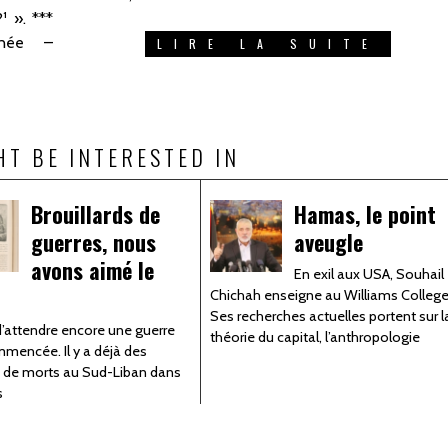
 ». ***
inée –
LIRE LA SUITE
HT BE INTERESTED IN
Brouillards de
Hamas, le point
guerres, nous
aveugle
avons aimé le
En exil aux USA, Souhail
Chichah enseigne au Williams College
Ses recherches actuelles portent sur l
d’attendre encore une guerre
théorie du capital, l’anthropologie
mencée. Il y a déjà des
s de morts au Sud-Liban dans
s