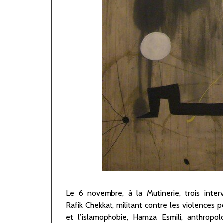
Le 6 novembre, à la Mutinerie, trois inter
sketch de Dieudonné est devenu la réa
Rafik Chekkat, militant contre les violences po
Zemmour et de Darmanin, celle qu’ils 
et l’islamophobie, Hamza Esmili, anthropo
d’imposer à un pays tout entier. Trois heu