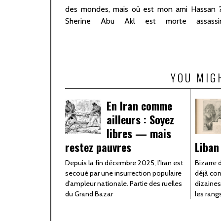
des mondes, mais où est mon ami Hassan ?¹
Sherine Abu Akl est morte assass
YOU MIG
En Iran comme
ailleurs : Soyez
libres — mais
restez pauvres
Liban
Depuis la fin décembre 2025, l’Iran est
Bizarre 
secoué par une insurrection populaire
déjà com
d’ampleur nationale. Partie des ruelles
dizaine
du Grand Bazar
les rang