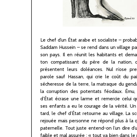
Le chef d’un État arabe et socialiste – prob
probablement ciblée par un sniper de 
Saddam Hussein – se rend dans un village p
israélienne. Elle était l’une des plus f
son pays. Il en réunit les habitants et dem
journalistes palestiniennes et arabes : sa voix
ton compatissant du père de la nation, qu
célèbre signature : Sherine Abu Akl, al-J
présentent leurs doléances. Nul n’ose pre
Ramallah – avait accompagné des générat
parole sauf Hassan, qui crie le coût du pa
locuteurs arabophones. Jeune reporter du
sécheresse de la terre, la matraque du gen
seconde intifada, elle n’avait eu de cesse 
la corruption des potentats féodaux. Ému,
vingt années suivantes de documen
d’État écrase une larme et remercie celui q
colonisation de la Cisjordanie. *** On rappe
ses enfants a eu le courage de la vérité. Un
raison, que Sherine Abu Akl n’est guère la 
tard, le chef d’État retourne au village. La s
journaliste arabe que l’on assassine – tant s’
rejouée mais personne ne répond plus à la 
En Syrie, Bachar al-Assad revendique l’éli
paternelle. Tout juste entend-on l’un dire d’
physique des intellectuels (Bassel Shahada
faible et mal assurée : « tout va bien dans le 