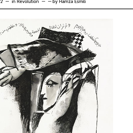
22
in
Révolution
—
by
Hamza Esmili