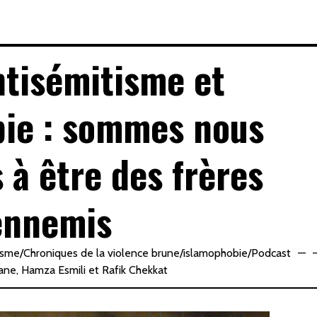
ntisémitisme et
ie : sommes nous
à être des frères
ennemis
isme
/
Chroniques de la violence brune
/
islamophobie
/
Podcast
ane
,
Hamza Esmili
et
Rafik Chekkat