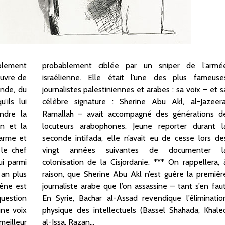
ablement
l’armée
auvre de
ameuses
ande, du
 – et sa
’ils lui
azeera,
ndre la
ions de
in et la
rant la
darme et
lors des
 le chef
ter la
ui parmi
llera, à
 an plus
première
cène est
en faut.
question
mination
une voix
, Khaled
meilleur
al-Issa, Razan…