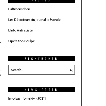
PISTES
Luftmenschen
Les Décodeurs du journal le Monde
L’Info Antiraciste
Opération Poulpe
RECHERCHER
.
a
NEWSLETTER
[mc4wp_form id= »302″]