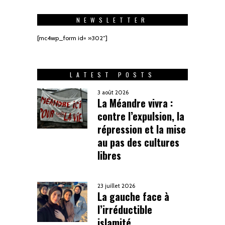
NEWSLETTER
[mc4wp_form id= »302″]
LATEST POSTS
3 août 2026
La Méandre vivra :
contre l’expulsion, la
répression et la mise
au pas des cultures
libres
23 juillet 2026
La gauche face à
l’irréductible
islamité