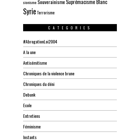
Suprémacisme Blanc
Souverainisme
sionisme
Syrie
Terrorisme
CATEGORIES
#AbrogationLoi2004
A la une
Antisémitisme
Chroniques de la violence brune
Chroniques du déni
Debunk
Ecole
Entretiens
Féminisme
Instants