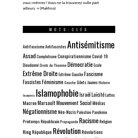
vous-mêmes ! Vous ne la trouverez nulle part
ailleurs. » (Makhno)
MOTS-CLÉS
Antisémitisme
Antifascisme
Antifascistes
Assad
Conspirationnisme
Covid-19
Complotisme
Démocratie
Dieudonné
Ecole
Droits de l'homme
Extrême Droite
Fascisme
Extrême Gauche
Fascistes
Féminisme
Gilets Jaunes
Gauche
Histoire
Islamophobie
Israël
Laïcité
Luttes
Insoumis
Marsault
Mouvement Social
Macron
Médias
Négationnisme
Néo-Nazis
Palestine
Pandémie
Racisme
Printemps Républicain
Religion
Propagande
Révolution
Ring
République
Révolutions