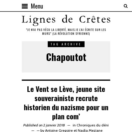
Menu
"JE N'AI PAS VÉCU LA LIBERTÉ, MAIS JE L'AI ÉCRITE SUR LES
MURS" (LA RÉVOLUTION SYRIENNE)
TAG ARCHIVE
Chapoutot
Le Vent se Lève, jeune site
souverainiste recrute
historien du nazisme pour un
plan com’
Published on 2 janvier 2018
in
Chroniques du déni
—
by
Antoine Gregoire
et
Nadia Meziane