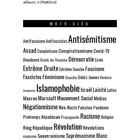
ailleurs. » (Makhno)
MOTS-CLÉS
Antisémitisme
Antifascisme
Antifascistes
Assad
Conspirationnisme
Covid-19
Complotisme
Démocratie
Dieudonné
Ecole
Droits de l'homme
Extrême Droite
Fascisme
Extrême Gauche
Fascistes
Féminisme
Gilets Jaunes
Gauche
Histoire
Islamophobie
Israël
Laïcité
Luttes
Insoumis
Marsault
Mouvement Social
Macron
Médias
Négationnisme
Néo-Nazis
Palestine
Pandémie
Racisme
Printemps Républicain
Religion
Propagande
Révolution
Ring
République
Révolutions
Suprémacisme Blanc
Souverainisme
sionisme