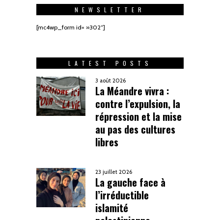
NEWSLETTER
[mc4wp_form id= »302″]
LATEST POSTS
3 août 2026
La Méandre vivra :
contre l’expulsion, la
répression et la mise
au pas des cultures
libres
23 juillet 2026
La gauche face à
l’irréductible
islamité