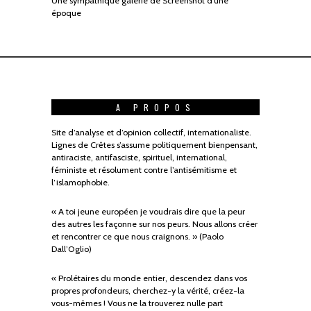
Une sympathique galerie de Screenshot d’une
époque
A PROPOS
Site d’analyse et d’opinion collectif, internationaliste.
Lignes de Crêtes s’assume politiquement bienpensant,
antiraciste, antifasciste, spirituel, international,
féministe et résolument contre l’antisémitisme et
l’islamophobie.
« A toi jeune européen je voudrais dire que la peur
des autres les façonne sur nos peurs. Nous allons créer
et rencontrer ce que nous craignons. » (Paolo
Dall’Oglio)
« Prolétaires du monde entier, descendez dans vos
propres profondeurs, cherchez-y la vérité, créez-la
vous-mêmes ! Vous ne la trouverez nulle part