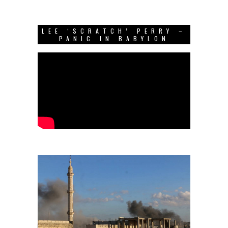
LEE ‘SCRATCH’ PERRY –
PANIC IN BABYLON