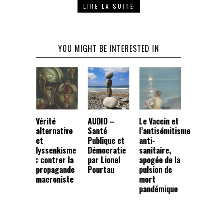
LIRE LA SUITE
YOU MIGHT BE INTERESTED IN
Vérité
AUDIO –
Le Vaccin et
alternative
Santé
l’antisémitisme
et
Publique et
anti-
lyssenkisme
Démocratie
sanitaire,
: contrer la
par Lionel
apogée de la
propagande
Pourtau
pulsion de
macroniste
mort
pandémique