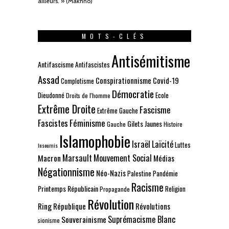
ailleurs. » (Makhno)
MOTS-CLÉS
Antisémitisme
Antifascisme
Antifascistes
Assad
Conspirationnisme
Covid-19
Complotisme
Démocratie
Dieudonné
Ecole
Droits de l'homme
Extrême Droite
Fascisme
Extrême Gauche
Fascistes
Féminisme
Gilets Jaunes
Gauche
Histoire
Islamophobie
Israël
Laïcité
Luttes
Insoumis
Marsault
Mouvement Social
Macron
Médias
Négationnisme
Néo-Nazis
Palestine
Pandémie
Racisme
Printemps Républicain
Religion
Propagande
Révolution
Ring
République
Révolutions
Suprémacisme Blanc
Souverainisme
sionisme