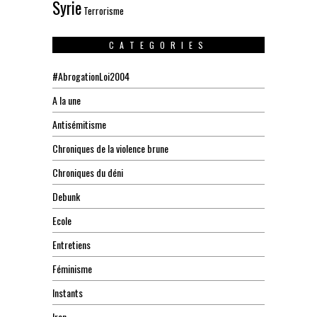
Syrie
Terrorisme
CATEGORIES
#AbrogationLoi2004
A la une
Antisémitisme
Chroniques de la violence brune
Chroniques du déni
Debunk
Ecole
Entretiens
Féminisme
Instants
Iran