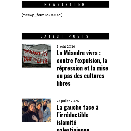
NEWSLETTER
[mc4wp_form id= »302″]
LATEST POSTS
3 août 2026
La Méandre vivra :
contre l’expulsion, la
répression et la mise
au pas des cultures
libres
23 juillet 2026
La gauche face à
l’irréductible
islamité
palestinienne.