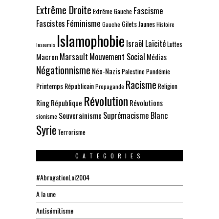
Extrême Droite
Fascisme
Extrême Gauche
Fascistes
Féminisme
Gilets Jaunes
Gauche
Histoire
Islamophobie
Israël
Laïcité
Luttes
Insoumis
Marsault
Mouvement Social
Macron
Médias
Négationnisme
Néo-Nazis
Palestine
Pandémie
Racisme
Printemps Républicain
Religion
Propagande
Révolution
Ring
République
Révolutions
Suprémacisme Blanc
Souverainisme
sionisme
Syrie
Terrorisme
CATEGORIES
#AbrogationLoi2004
A la une
Antisémitisme