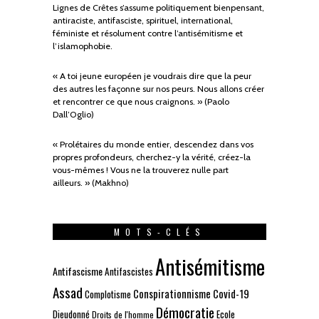
Lignes de Crêtes s’assume politiquement bienpensant,
antiraciste, antifasciste, spirituel, international,
féministe et résolument contre l’antisémitisme et
l’islamophobie.
« A toi jeune européen je voudrais dire que la peur
des autres les façonne sur nos peurs. Nous allons créer
et rencontrer ce que nous craignons. » (Paolo
Dall’Oglio)
« Prolétaires du monde entier, descendez dans vos
propres profondeurs, cherchez-y la vérité, créez-la
vous-mêmes ! Vous ne la trouverez nulle part
ailleurs. » (Makhno)
MOTS-CLÉS
Antisémitisme
Antifascisme
Antifascistes
Assad
Conspirationnisme
Covid-19
Complotisme
Démocratie
Dieudonné
Ecole
Droits de l'homme