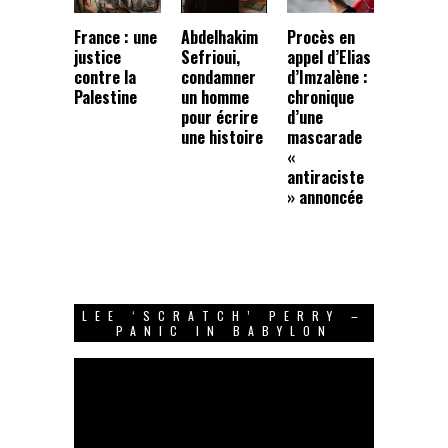
France : une
Abdelhakim
Procès en
justice
Sefrioui,
appel d’Elias
contre la
condamner
d’Imzalène :
Palestine
un homme
chronique
pour écrire
d’une
une histoire
mascarade
«
antiraciste
» annoncée
LEE ‘SCRATCH’ PERRY –
PANIC IN BABYLON