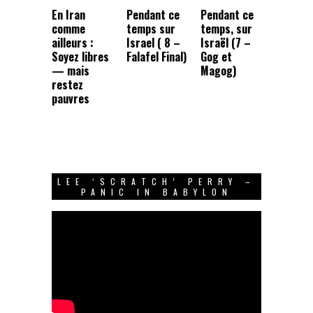
En Iran
Pendant ce
Pendant ce
comme
temps sur
temps, sur
ailleurs :
Israel ( 8 –
Israël (7 –
Soyez libres
Falafel Final)
Gog et
— mais
Magog)
restez
pauvres
LEE ‘SCRATCH’ PERRY –
PANIC IN BABYLON