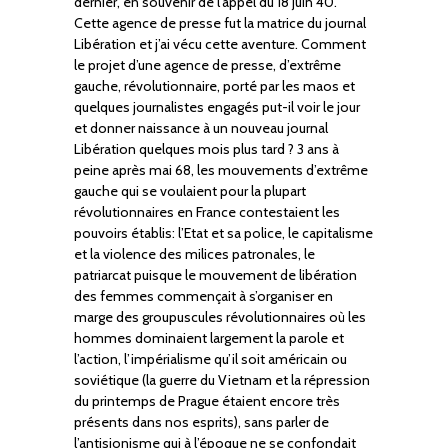
dernier, en souvenir de l’appel du 18 juin 40.
Cette agence de presse fut la matrice du journal
Libération et j’ai vécu cette aventure. Comment
le projet d’une agence de presse, d’extrême
gauche, révolutionnaire, porté par les maos et
quelques journalistes engagés put-il voir le jour
et donner naissance à un nouveau journal
Libération quelques mois plus tard ? 3 ans à
peine après mai 68, les mouvements d’extrême
gauche qui se voulaient pour la plupart
révolutionnaires en France contestaient les
pouvoirs établis: l’Etat et sa police, le capitalisme
et la violence des milices patronales, le
patriarcat puisque le mouvement de libération
des femmes commençait à s’organiser en
marge des groupuscules révolutionnaires où les
hommes dominaient largement la parole et
l’action, l’impérialisme qu’il soit américain ou
soviétique (la guerre du Vietnam et la répression
du printemps de Prague étaient encore très
présents dans nos esprits), sans parler de
l’antisionisme qui à l’époque ne se confondait