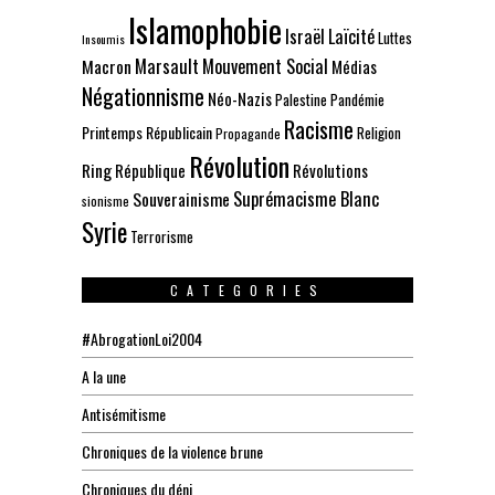
Islamophobie
Israël
Laïcité
Luttes
Insoumis
Marsault
Mouvement Social
Macron
Médias
Négationnisme
Néo-Nazis
Palestine
Pandémie
Racisme
Printemps Républicain
Religion
Propagande
Révolution
Ring
République
Révolutions
Suprémacisme Blanc
Souverainisme
sionisme
Syrie
Terrorisme
CATEGORIES
#AbrogationLoi2004
A la une
Antisémitisme
Chroniques de la violence brune
Chroniques du déni