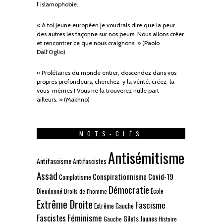
l’islamophobie.
« A toi jeune européen je voudrais dire que la peur
des autres les façonne sur nos peurs. Nous allons créer
et rencontrer ce que nous craignons. » (Paolo
Dall’Oglio)
« Prolétaires du monde entier, descendez dans vos
propres profondeurs, cherchez-y la vérité, créez-la
vous-mêmes ! Vous ne la trouverez nulle part
ailleurs. » (Makhno)
MOTS-CLÉS
Antisémitisme
Antifascisme
Antifascistes
Assad
Conspirationnisme
Covid-19
Complotisme
Démocratie
Dieudonné
Ecole
Droits de l'homme
Extrême Droite
Fascisme
Extrême Gauche
Fascistes
Féminisme
Gilets Jaunes
Gauche
Histoire