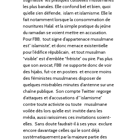
stigmatise les pratiques cultuelles musulmanes
les plus banales. Elle confond bel et bien, quoi
qu’elle s’en défende, islam et islamisme. Elle le
fait notamment lorsque la consommation de
nourritures Halal et la simple pratique du jeûne
du ramadan se voient mettre en accusation.
Pour FBB, tout signe d’appartenace musulmane
est” islamiste”, et donc menace existentielle
pour l’édifice républicain, et tout musulman
“visible” est d’emblée “frériste” ou pire. Pas plus
que son avocat, FBB ne supporte donc de voir
des hijabs, fut-ce en posters et encore moins
des féministes musulmanes disposer de
quelques misérables minutes d’antenne sur une
chaîne publique. Son compte Twitter regorge
d’attaques et d’accusations d’”islamisme”
contre toute activiste ou toute musulmane
voilée dès lors qu’elle est invitée dans les
média, aussi rarissimes ces invitations soient-
elles. Sans doute faudrait-il à ses yeux exclure
encore davantage celles qui le sont déjà
systématiquement par la majeure partie des