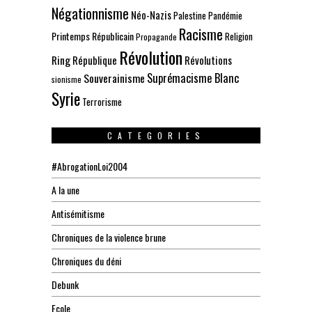
Négationnisme
Néo-Nazis
Palestine
Pandémie
Racisme
Printemps Républicain
Religion
Propagande
Révolution
Ring
République
Révolutions
Suprémacisme Blanc
Souverainisme
sionisme
Syrie
Terrorisme
CATEGORIES
#AbrogationLoi2004
A la une
Antisémitisme
Chroniques de la violence brune
Chroniques du déni
Debunk
Ecole