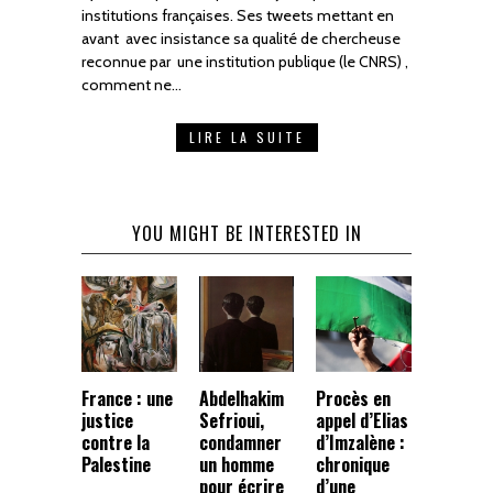
institutions françaises. Ses tweets mettant en
avant avec insistance sa qualité de chercheuse
reconnue par une institution publique (le CNRS) ,
comment ne…
LIRE LA SUITE
YOU MIGHT BE INTERESTED IN
France : une
Abdelhakim
Procès en
justice
Sefrioui,
appel d’Elias
contre la
condamner
d’Imzalène :
Palestine
un homme
chronique
pour écrire
d’une