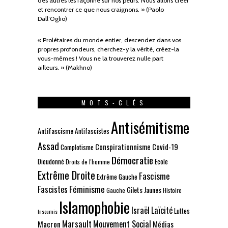
des autres les façonne sur nos peurs. Nous allons créer
et rencontrer ce que nous craignons. » (Paolo
Dall’Oglio)
« Prolétaires du monde entier, descendez dans vos
propres profondeurs, cherchez-y la vérité, créez-la
vous-mêmes ! Vous ne la trouverez nulle part
ailleurs. » (Makhno)
MOTS-CLÉS
Antisémitisme
Antifascisme
Antifascistes
Assad
Conspirationnisme
Covid-19
Complotisme
Démocratie
Dieudonné
Ecole
Droits de l'homme
Extrême Droite
Fascisme
Extrême Gauche
Fascistes
Féminisme
Gilets Jaunes
Gauche
Histoire
Islamophobie
Israël
Laïcité
Luttes
Insoumis
Marsault
Mouvement Social
Macron
Médias