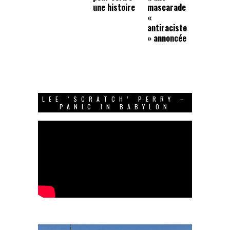
une histoire
mascarade
«
antiraciste
» annoncée
LEE ‘SCRATCH’ PERRY –
PANIC IN BABYLON