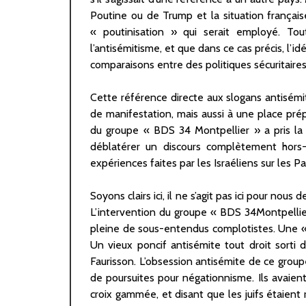
Poutine ou de Trump et la situation français
« poutinisation » qui serait employé. T
l’antisémitisme, et que dans ce cas précis, l’i
comparaisons entre des politiques sécuritaire
Cette référence directe aux slogans antisémi
de manifestation, mais aussi à une place prép
du groupe « BDS 34 Montpellier » a pris la 
déblatérer un discours complètement hors-s
expériences faites par les Israéliens sur les Pa
Soyons clairs ici, il ne s’agit pas ici pour n
L’intervention du groupe « BDS 34Montpellier
pleine de sous-entendus complotistes. Une « e
Un vieux poncif antisémite tout droit sorti d
Faurisson. L’obsession antisémite de ce group
de poursuites pour négationnisme. Ils avaie
croix gammée, et disant que les juifs étaient