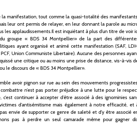
 la manifestation, tout comme la quasi-totalité des manifestants
is leur ont permis de relayer, en leur donnant la parole au micr
 les applaudissements.Il est inquiétant à plus d’un titre de voir ic
rs du groupe « BDS 34 Montpellier» de la part des différente
 politiques ayant organisé et animé cette manifestation (SAF, LDH
t, PCF, Union Communiste Libertaire). Aucune des personnes ayan
quissé une critique ou au moins une prise de distance, vis-à-vis d
ou le discours de « BDS 34 Montpellier».
emble avoir pignon sur rue au sein des mouvements progressistes
 combattre n’est pas porter préjudice à une lutte pour le respec
re, c’est continuer à accepter d’être associé à des ignominies san
ctimes d’antisémitisme mais également à notre efficacité, et 
a pas envie de supporter ce genre de saleté et d’y être associé e
gnons pas à perdre un seul camarade même pour gagner di