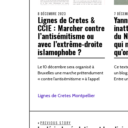
8 DÉCEMBRE 2023
7 DÉCEM
Lignes de Cretes &
Yann
CCIE : Marcher contre
inat
l’antisémitisme ou
du N
avec l’extrême-droite
qui 
islamophobe ?
qu’o
Le 10 décembre sera organisé à
Ce texte
Bruxelles une marche prétendument
un blog 
« contre l’antisémitisme » à l’appel
Entre u
Lignes de Cretes Montpellier
PREVIOUS STORY