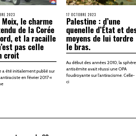
BRE 2023
17 OCTOBRE 2023
 Moix, le charme
Palestine : d’une
tendu de la Corée
quenelle d’État et de
ord, et la racaille
moyens de lui tordre
n’est pas celle
le bras.
n croit
Au début des années 2010, la sphèr
antisémite avait réussi une OPA
 a été initialement publié sur
foudroyante sur l’antiracisme. Celle-
antiraciste en février 2017 «
ci
ne