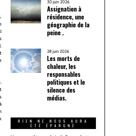
30 juin 2026
Assignation à
résidence, une
,
géographie de la
o
peine .
i
s
,
28 juin 2026
t
Les morts de
e
chaleur, les
responsables
politiques et le
.
silence des
t
médias.
s
à
n
x
RIEN NE NOUS AURA
ÉTÉ ÉPARGNÉ