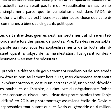
e actuelle, ce ne serait pas le mot » russification » mais le mo
out simplement parce que le complotisme est dans l’ADN d
dée d’une « influence extérieure » est bien autre chose que celle d
s communes à bien des dirigeants politiques.
tes de l’entre-deux guerres s’est non seulement affichée en têt
ondérante lors des prises de paroles. Pire, l’un des responsable
parole au micro, sous les applaudissements de la foule, afin d
ujet quant à l’objet de la manifestation, fustigeant ici des 
lestiniens » en matière sécuritaire.
ous de prendre la défense du gouvernement israélien ou de son armée
» était ici non seulement hors-sujet, mais clairement antisémite
xpérimentation », c’est ici un secret révélé, une vérité dévoilée
es poubelles de l’histoire, ou d’un livre du négationniste Rober
e est connue au niveau local : deux des porte-paroles font l’obje
nt diffusé en 2014 un photomontage assimilant étoile de David e
 responsables tout autant que les Nazis du génocide de 6 million