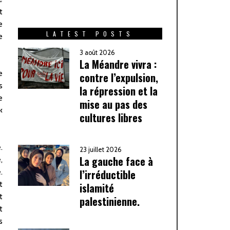
t
e
LATEST POSTS
e
3 août 2026
La Méandre vivra :
e
contre l’expulsion,
s
la répression et la
e
mise au pas des
«
cultures libres
.
23 juillet 2026
La gauche face à
,
l’irréductible
.
t
islamité
t
palestinienne.
t
s