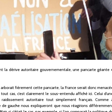
t la dérive autoritaire gouvernementale, une pancarte géante 
 arborait fièrement cette pancarte, la France serait donc menacé
n tout cas, c’est clairement le sous-entendu affiché ici. Celui d’un
 raidissement autoritaire tout simplement français. Comme 
sme de gauche nous expliqueront que nous réagirions différemmen
 Mais si c’était le cas, par exemple, si l’on comparait la politique d