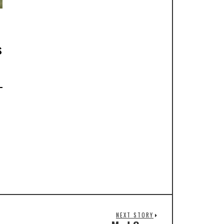
s
e
NEXT STORY