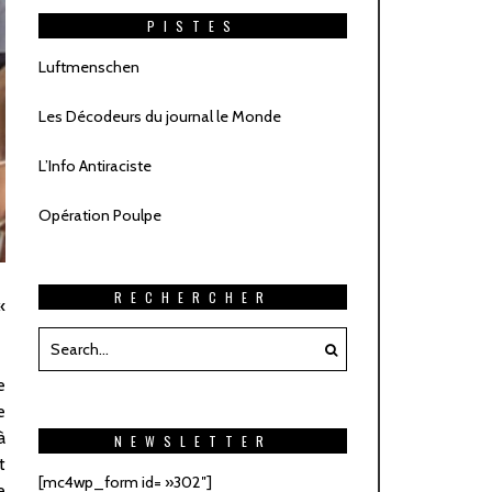
PISTES
Luftmenschen
Les Décodeurs du journal le Monde
L’Info Antiraciste
Opération Poulpe
RECHERCHER
«
e
e
à
NEWSLETTER
t
[mc4wp_form id= »302″]
e