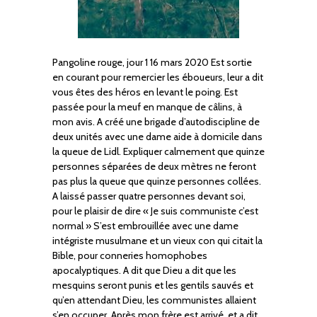
Pangoline rouge, jour 1 16 mars 2020 Est sortie
en courant pour remercier les éboueurs, leur a dit
vous êtes des héros en levant le poing. Est
passée pour la meuf en manque de câlins, à
mon avis. A créé une brigade d’autodiscipline de
deux unités avec une dame aide à domicile dans
la queue de Lidl. Expliquer calmement que quinze
personnes séparées de deux mètres ne feront
pas plus la queue que quinze personnes collées.
A laissé passer quatre personnes devant soi,
pour le plaisir de dire « Je suis communiste c’est
normal » S’est embrouillée avec une dame
intégriste musulmane et un vieux con qui citait la
Bible, pour conneries homophobes
apocalyptiques. A dit que Dieu a dit que les
mesquins seront punis et les gentils sauvés et
qu’en attendant Dieu, les communistes allaient
s’en occuper. Après mon frère est arrivé, et a dit