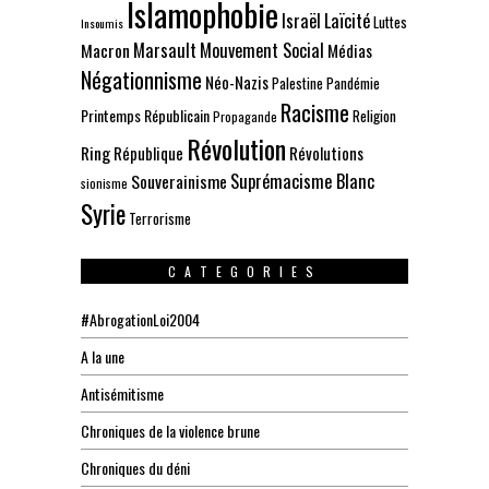
Islamophobie
Israël
Laïcité
Luttes
Insoumis
Marsault
Mouvement Social
Macron
Médias
Négationnisme
Néo-Nazis
Palestine
Pandémie
Racisme
Printemps Républicain
Religion
Propagande
Révolution
Ring
République
Révolutions
Suprémacisme Blanc
Souverainisme
sionisme
Syrie
Terrorisme
CATEGORIES
#AbrogationLoi2004
A la une
Antisémitisme
Chroniques de la violence brune
Chroniques du déni