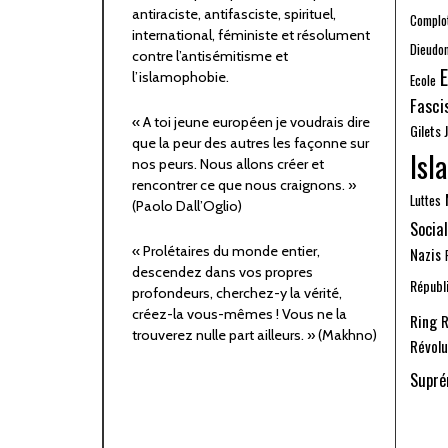
antiraciste, antifasciste, spirituel,
Complo
international, féministe et résolument
Dieudo
contre l’antisémitisme et
E
l’islamophobie.
Ecole
Fasci
« A toi jeune européen je voudrais dire
Gilets 
que la peur des autres les façonne sur
Isl
nos peurs. Nous allons créer et
rencontrer ce que nous craignons. »
Luttes
(Paolo Dall’Oglio)
Social
« Prolétaires du monde entier,
Nazis
descendez dans vos propres
Républi
profondeurs, cherchez-y la vérité,
créez-la vous-mêmes ! Vous ne la
Ring
R
trouverez nulle part ailleurs. » (Makhno)
Révolu
Supré