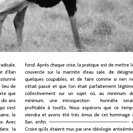
dicale,
ettre le
t d’Ilan
ésigner
estionné
rien ne
 lieu de
légitime
exte que
imum du
 dix ans
serait
ui s’est
e temps
aine, le
mmage à
ux. Avec
———- «
ans la
tisémite