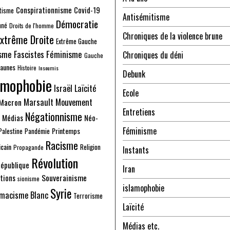
Conspirationnisme
Covid-19
tisme
Antisémitisme
Démocratie
nné
Droits de l'homme
Chroniques de la violence brune
xtrême Droite
Extrême Gauche
sme
Fascistes
Féminisme
Chroniques du déni
Gauche
Jaunes
Histoire
Insoumis
Debunk
amophobie
Israël
Laïcité
Ecole
Marsault
Mouvement
Macron
Entretiens
Négationnisme
Médias
Néo-
Féminisme
Printemps
Palestine
Pandémie
Racisme
cain
Religion
Propagande
Instants
Révolution
épublique
Iran
Souverainisme
tions
sionisme
islamophobie
Syrie
macisme Blanc
Terrorisme
Laïcité
Médias etc.