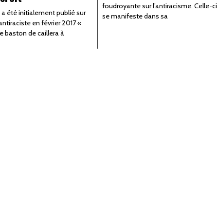
foudroyante sur l’antiracisme. Celle-ci
 a été initialement publié sur
se manifeste dans sa
antiraciste en février 2017 «
e baston de caillera à