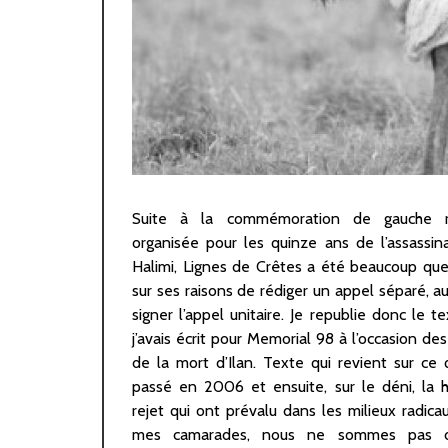
Suite à la commémoration de gauche ra
fond. Après chaque crise, la pratique est de m
organisée pour les quinze ans de l’assassina
couvercle sur la marmite d’eau sale, de d
Halimi, Lignes de Crêtes a été beaucoup qu
quelques coupables, et de faire comme si 
sur ses raisons de rédiger un appel séparé, au
s’était passé et que l’on était parfaitement 
signer l’appel unitaire. Je republie donc le t
collectivement sur un sujet où, au min
j’avais écrit pour Memorial 98 à l’occasion des
minimum, une introspection honnête 
de la mort d’Ilan. Texte qui revient sur ce q
profitable à toutEs. Nous espérons que c
passé en 2006 et ensuite, sur le déni, la h
viendra et avons été très émus de cet ho
rejet qui ont prévalu dans les milieux radica
Ilan, enfin. —————————————————————
mes camarades, nous ne sommes pas d
Croire qu’ils étaient mus par une idéologie an