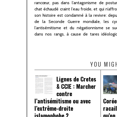
rancœur, pas dans l’antagonisme de postur
articulée serait sans doute excessif. Eux auss
chat échaudé craint l’eau froide, et qui n’affr
pas mal de monde, étaient convaincus, à t
son histoire est condamné à la revivre: depui
tous les juifs sont riches et qu’ils pourraient
de la Seconde Guerre mondiale, les cy
l’antisémitisme et du négationnisme se su
dans nos rangs, à cause de tares idéologi
YOU MIG
Lignes de Cretes
& CCIE : Marcher
contre
l’antisémitisme ou avec
Corée
l’extrême-droite
racail
islamophobe ?
qu’on