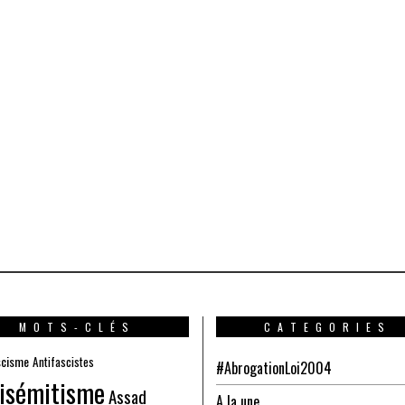
MOTS-CLÉS
CATEGORIES
scisme
Antifascistes
#AbrogationLoi2004
isémitisme
Assad
A la une