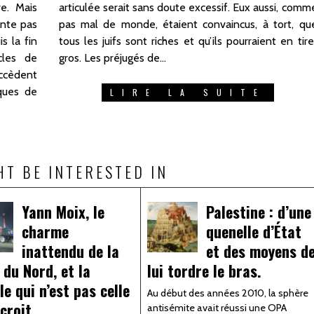
e. Mais
i, comme
onte pas
ort, que
s la fin
 en tirer
cles de
gros. Les préjugés de…
ccèdent
ques de
LIRE LA SUITE
HT BE INTERESTED IN
Yann Moix, le
Palestine : d’une
charme
quenelle d’État
inattendu de la
et des moyens d
 du Nord, et la
lui tordre le bras.
le qui n’est pas celle
Au début des années 2010, la sphère
 croit
antisémite avait réussi une OPA