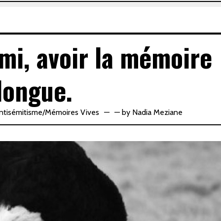
imi, avoir la mémoire
longue.
ntisémitisme
/
Mémoires Vives
—
by
Nadia Meziane